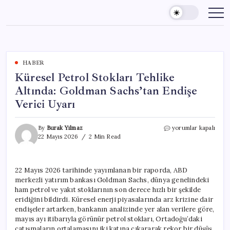
Skip
to
content
HABER
Küresel Petrol Stokları Tehlike
Altında: Goldman Sachs’tan Endişe
Verici Uyarı
Küresel
By
Burak Yılmaz
yorumlar kapalı
Petrol
22 Mayıs 2026
2 Min Read
Stokları
Tehlike
Altında:
22 Mayıs 2026 tarihinde yayımlanan bir raporda, ABD
Goldman
merkezli yatırım bankası Goldman Sachs, dünya genelindeki
Sachs’tan
Endişe
ham petrol ve yakıt stoklarının son derece hızlı bir şekilde
Verici
eridiğini bildirdi. Küresel enerji piyasalarında arz krizine dair
Uyarı
endişeler artarken, bankanın analizinde yer alan verilere göre,
için
mayıs ayı itibarıyla görünür petrol stokları, Ortadoğu’daki
çatışmaların ortalamasını iki katına çıkararak rekor bir düşüş