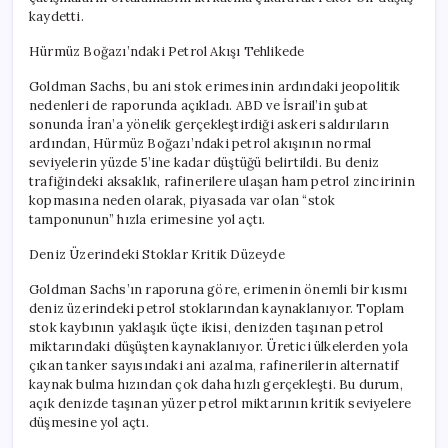
kaydetti.
Hürmüz Boğazı’ndaki Petrol Akışı Tehlikede
Goldman Sachs, bu ani stok erimesinin ardındaki jeopolitik
nedenleri de raporunda açıkladı. ABD ve İsrail’in şubat
sonunda İran’a yönelik gerçekleştirdiği askeri saldırıların
ardından, Hürmüz Boğazı’ndaki petrol akışının normal
seviyelerin yüzde 5’ine kadar düştüğü belirtildi. Bu deniz
trafiğindeki aksaklık, rafinerilere ulaşan ham petrol zincirinin
kopmasına neden olarak, piyasada var olan “stok
tamponunun” hızla erimesine yol açtı.
Deniz Üzerindeki Stoklar Kritik Düzeyde
Goldman Sachs’ın raporuna göre, erimenin önemli bir kısmı
deniz üzerindeki petrol stoklarından kaynaklanıyor. Toplam
stok kaybının yaklaşık üçte ikisi, denizden taşınan petrol
miktarındaki düşüşten kaynaklanıyor. Üretici ülkelerden yola
çıkan tanker sayısındaki ani azalma, rafinerilerin alternatif
kaynak bulma hızından çok daha hızlı gerçekleşti. Bu durum,
açık denizde taşınan yüzer petrol miktarının kritik seviyelere
düşmesine yol açtı.