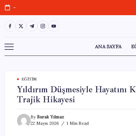
Skip
-
to
content
https://www.facebook.com/
https://twitter.com/
https://t.me/
https://www.instagram.com/
https://youtube.com/
ANA SAYFA
E
EĞITIM
Yıldırım Düşmesiyle Hayatını K
Trajik Hikayesi
By
Burak Yılmaz
22 Mayıs 2026
1 Min Read