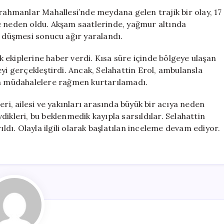
17
rrahmanlar Mahallesi’nde meydana gelen trajik bir olay, 17
Yaşındaki
e neden oldu. Akşam saatlerinde, yağmur altında
Selahattin’in
m düşmesi sonucu ağır yaralandı.
Trajik
Hikayesi
ık ekiplerine haber verdi. Kısa süre içinde bölgeye ulaşan
için
yi gerçekleştirdi. Ancak, Selahattin Erol, ambulansla
üm müdahalelere rağmen kurtarılamadı.
eri, ailesi ve yakınları arasında büyük bir acıya neden
ikleri, bu beklenmedik kayıpla sarsıldılar. Selahattin
ıldı. Olayla ilgili olarak başlatılan inceleme devam ediyor.