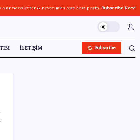
o our newsletter & never miss our best posts.
Subscribe Now!
TIM
İLETİŞİM
Subscribe
SON YAZILAR
ı
Fuar stantlarında dijital dönem