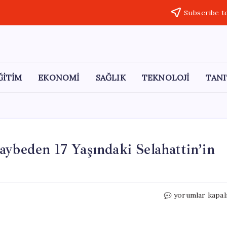
Subscribe t
ĞİTİM
EKONOMİ
SAĞLIK
TEKNOLOJİ
TANI
aybeden 17 Yaşındaki Selahattin’in
Yıldırım
yorumlar kapal
Düşmesiyle
Hayatını
Kaybeden