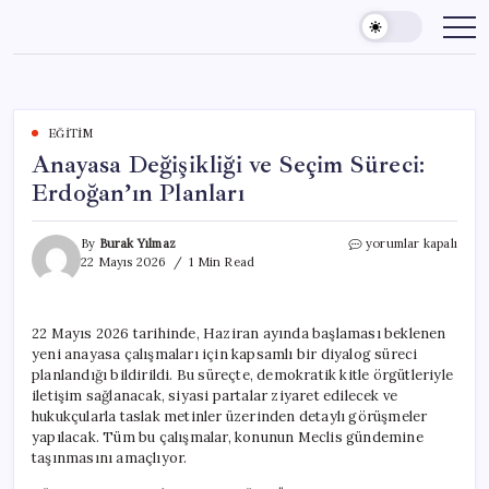
Skip
to
content
EĞITIM
Anayasa Değişikliği ve Seçim Süreci:
Erdoğan’ın Planları
Anayasa
By
Burak Yılmaz
yorumlar kapalı
Değişikliği
22 Mayıs 2026
1 Min Read
ve
Seçim
Süreci:
22 Mayıs 2026 tarihinde, Haziran ayında başlaması beklenen
Erdoğan’ın
yeni anayasa çalışmaları için kapsamlı bir diyalog süreci
Planları
için
planlandığı bildirildi. Bu süreçte, demokratik kitle örgütleriyle
iletişim sağlanacak, siyasi partalar ziyaret edilecek ve
hukukçularla taslak metinler üzerinden detaylı görüşmeler
yapılacak. Tüm bu çalışmalar, konunun Meclis gündemine
taşınmasını amaçlıyor.