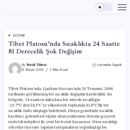
Skip
to
content
EĞITIM
Tibet Platosu’nda Sıcaklıkta 24 Saatte
81 Derecelik Şok Değişim
Tibet
By
Burak Yılmaz
yorumlar kapalı
Platosu’nda
12 Mayıs 2026
2 Min Read
Sıcaklıkta
24
Saatte
Tibet Platosu’nda, Qaidam Havzası’nda 20 Temmuz 2006
81
tarihinde görülmemiş bir sıcaklık değişimi kaydedildi. Bu
Derecelik
Şok
bölgede, 24 saatten daha kısa bir sürede sıcaklığın
Değişim
-23,7°C’den 58,1°C’ye yükselerek toplamda 81,8°C’lik bir
için
sıcaklık farkı oluştuğu belirlendi. Dünya genelinde sıcaklık
kayıtları, geleneksel ölçüm istasyonlarının ötesine geçerek
uydu teknolojileri ile yeni bir boyut kazanıyor. Hava sıcaklığı
rekorları üzerine yapılan tartışmaların yoğunlaştığı bu