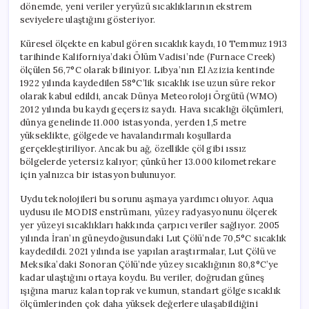
dönemde, yeni veriler yeryüzü sıcaklıklarının ekstrem
seviyelere ulaştığını gösteriyor.
Küresel ölçekte en kabul gören sıcaklık kaydı, 10 Temmuz 1913
tarihinde Kaliforniya’daki Ölüm Vadisi’nde (Furnace Creek)
ölçülen 56,7°C olarak biliniyor. Libya’nın El Azizia kentinde
1922 yılında kaydedilen 58°C’lik sıcaklık ise uzun süre rekor
olarak kabul edildi, ancak Dünya Meteoroloji Örgütü (WMO)
2012 yılında bu kaydı geçersiz saydı. Hava sıcaklığı ölçümleri,
dünya genelinde 11.000 istasyonda, yerden 1,5 metre
yükseklikte, gölgede ve havalandırmalı koşullarda
gerçekleştiriliyor. Ancak bu ağ, özellikle çöl gibi ıssız
bölgelerde yetersiz kalıyor; çünkü her 13.000 kilometrekare
için yalnızca bir istasyon bulunuyor.
Uydu teknolojileri bu sorunu aşmaya yardımcı oluyor. Aqua
uydusu ile MODIS enstrümanı, yüzey radyasyonunu ölçerek
yer yüzeyi sıcaklıkları hakkında çarpıcı veriler sağlıyor. 2005
yılında İran’ın güneydoğusundaki Lut Çölü’nde 70,5°C sıcaklık
kaydedildi. 2021 yılında ise yapılan araştırmalar, Lut Çölü ve
Meksika’daki Sonoran Çölü’nde yüzey sıcaklığının 80,8°C’ye
kadar ulaştığını ortaya koydu. Bu veriler, doğrudan güneş
ışığına maruz kalan toprak ve kumun, standart gölge sıcaklık
ölçümlerinden çok daha yüksek değerlere ulaşabildiğini