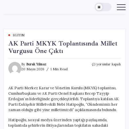
Skip
to
content
EĞITIM
AK Parti MKYK Toplantısında Millet
Vurgusu Öne Çıktı
AK
By
Burak Yılmaz
yorumlar kapalı
Parti
20 Mayıs 2026
1 Min Read
MKYK
Toplantısında
Millet
AK Parti Merkez Karar ve Yönetim Kurulu (MKYK) toplantısı,
Vurgusu
Cumhurbaşkanı ve AK Parti Genel Başkanı Recep Tayyip
Öne
Çıktı
Erdoğan’ın liderliğinde gerçekleştirildi. Toplantıya katılan AK
için
Parti Eskişehir Milletvekili Nebi Hatipoğlu, “Gündemimiz her
zaman olduğu gibi yine milletimizdi” açıklamasında bulundu.
Hatipoğlu, sosyal medya üzerinden yaptığı paylaşımda,
toplantıda şehirlerin ihtiyaçlarından teşkilatın sahadaki