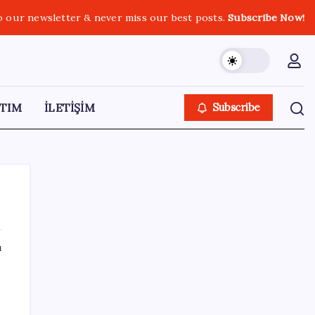
o our newsletter & never miss our best posts.
Subscribe Now!
TIM
İLETİŞİM
Subscribe
ı
SON YAZILAR
30 il için düğmeye basıldı. Gök gürültülü
sağanak, aşırı sıcak ve nem bunaltacak (Bu