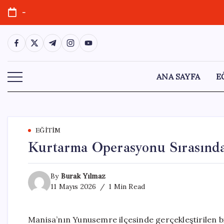
Skip
-
to
content
https://www.facebook.com/
https://twitter.com/
https://t.me/
https://www.instagram.com/
https://youtube.com/
ANA SAYFA
E
EĞITIM
Kurtarma Operasyonu Sırasında
By
Burak Yılmaz
11 Mayıs 2026
1 Min Read
Manisa’nın Yunusemre ilçesinde gerçekleştirilen b