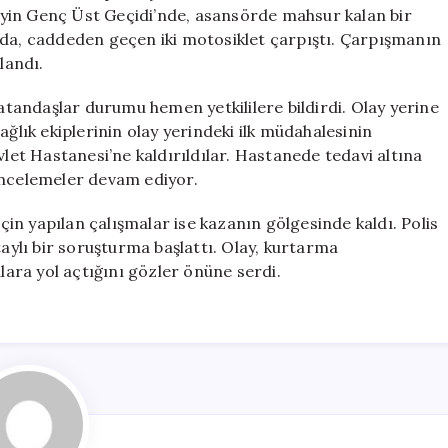
İki
yin Genç Üst Geçidi’nde, asansörde mahsur kalan bir
Yaralı
nda, caddeden geçen iki motosiklet çarpıştı. Çarpışmanın
için
landı.
andaşlar durumu hemen yetkililere bildirdi. Olay yerine
 sağlık ekiplerinin olay yerindeki ilk müdahalesinin
t Hastanesi’ne kaldırıldılar. Hastanede tedavi altına
ı incelemeler devam ediyor.
n yapılan çalışmalar ise kazanın gölgesinde kaldı. Polis
detaylı bir soruşturma başlattı. Olay, kurtarma
ara yol açtığını gözler önüne serdi.