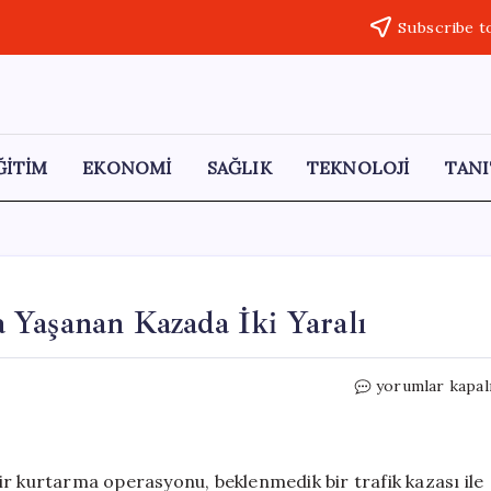
Subscribe t
ĞİTİM
EKONOMİ
SAĞLIK
TEKNOLOJİ
TANI
 Yaşanan Kazada İki Yaralı
Kurtarma
yorumlar kapal
Operasyonu
Sırasında
Yaşanan
Kazada
ir kurtarma operasyonu, beklenmedik bir trafik kazası ile