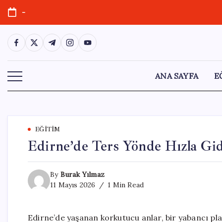
Skip
-
to
content
https://www.facebook.com/
https://twitter.com/
https://t.me/
https://www.instagram.com/
https://youtube.com/
ANA SAYFA
E
EĞITIM
Edirne’de Ters Yönde Hızla Gid
By
Burak Yılmaz
11 Mayıs 2026
1 Min Read
Edirne’de yaşanan korkutucu anlar, bir yabancı plak