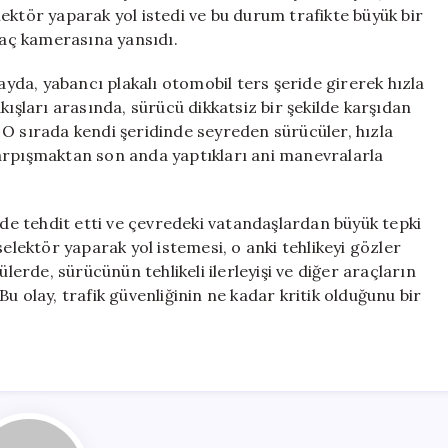
Araç,
ektör yaparak yol istedi ve bu durum trafikte büyük bir
Trafiği
araç kamerasına yansıdı.
Tehdit
Etti
da, yabancı plakalı otomobil ters şeride girerek hızla
için
kışları arasında, sürücü dikkatsiz bir şekilde karşıdan
 O sırada kendi şeridinde seyreden sürücüler, hızla
arpışmaktan son anda yaptıkları ani manevralarla
lde tehdit etti ve çevredeki vatandaşlardan büyük tepki
selektör yaparak yol istemesi, o anki tehlikeyi gözler
rde, sürücünün tehlikeli ilerleyişi ve diğer araçların
u olay, trafik güvenliğinin ne kadar kritik olduğunu bir