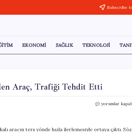
Subscribe t
ĞİTİM
EKONOMİ
SAĞLIK
TEKNOLOJİ
TANI
en Araç, Trafiği Tehdit Etti
Edirne’de
yorumlar kapal
Ters
Yönde
Hızla
Giden
alı aracın ters yönde hızla ilerlemesiyle ortaya çıktı. Söz