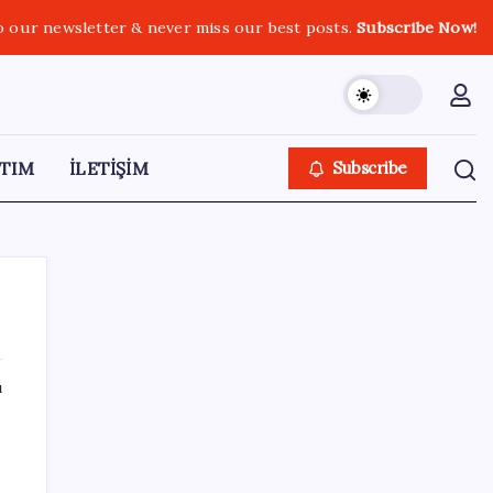
o our newsletter & never miss our best posts.
Subscribe Now!
TIM
İLETİŞİM
Subscribe
ı
SON YAZILAR
Fuar stantlarında dijital dönem