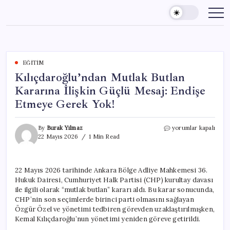
Skip
to
content
EĞITIM
Kılıçdaroğlu’ndan Mutlak Butlan
Kararına İlişkin Güçlü Mesaj: Endişe
Etmeye Gerek Yok!
Kılıçdaroğlu’ndan
By
Burak Yılmaz
yorumlar kapalı
Mutlak
22 Mayıs 2026
1 Min Read
Butlan
Kararına
İlişkin
22 Mayıs 2026 tarihinde Ankara Bölge Adliye Mahkemesi 36.
Güçlü
Hukuk Dairesi, Cumhuriyet Halk Partisi (CHP) kurultay davası
Mesaj:
Endişe
ile ilgili olarak “mutlak butlan” kararı aldı. Bu karar sonucunda,
Etmeye
CHP’nin son seçimlerde birinci parti olmasını sağlayan
Gerek
Özgür Özel ve yönetimi tedbiren görevden uzaklaştırılmışken,
Yok!
Kemal Kılıçdaroğlu’nun yönetimi yeniden göreve getirildi.
için