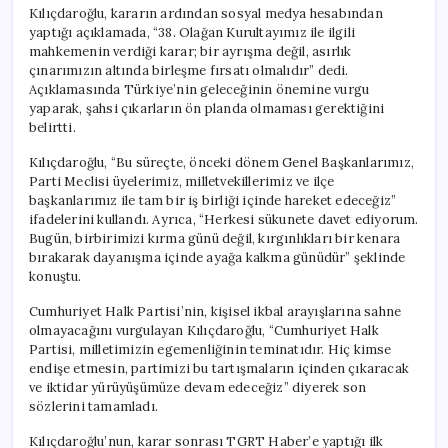
Kılıçdaroğlu, kararın ardından sosyal medya hesabından
yaptığı açıklamada, “38. Olağan Kurultayımız ile ilgili
mahkemenin verdiği karar; bir ayrışma değil, asırlık
çınarımızın altında birleşme fırsatı olmalıdır” dedi.
Açıklamasında Türkiye’nin geleceğinin önemine vurgu
yaparak, şahsi çıkarların ön planda olmaması gerektiğini
belirtti.
Kılıçdaroğlu, “Bu süreçte, önceki dönem Genel Başkanlarımız,
Parti Meclisi üyelerimiz, milletvekillerimiz ve ilçe
başkanlarımız ile tam bir iş birliği içinde hareket edeceğiz”
ifadelerini kullandı. Ayrıca, “Herkesi sükunete davet ediyorum.
Bugün, birbirimizi kırma günü değil, kırgınlıkları bir kenara
bırakarak dayanışma içinde ayağa kalkma günüdür” şeklinde
konuştu.
Cumhuriyet Halk Partisi’nin, kişisel ikbal arayışlarına sahne
olmayacağını vurgulayan Kılıçdaroğlu, “Cumhuriyet Halk
Partisi, milletimizin egemenliğinin teminatıdır. Hiç kimse
endişe etmesin, partimizi bu tartışmaların içinden çıkaracak
ve iktidar yürüyüşümüze devam edeceğiz” diyerek son
sözlerini tamamladı.
Kılıçdaroğlu’nun, karar sonrası TGRT Haber’e yaptığı ilk