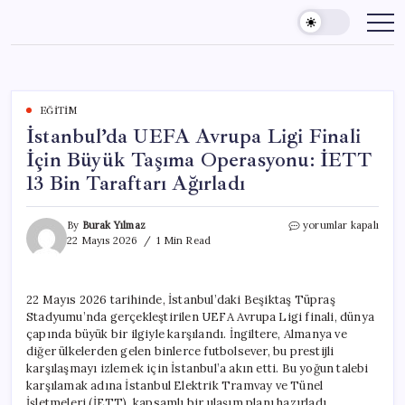
Skip
to
content
EĞITIM
İstanbul’da UEFA Avrupa Ligi Finali
İçin Büyük Taşıma Operasyonu: İETT
13 Bin Taraftarı Ağırladı
İstanbul’da
By
Burak Yılmaz
yorumlar kapalı
UEFA
22 Mayıs 2026
1 Min Read
Avrupa
Ligi
Finali
22 Mayıs 2026 tarihinde, İstanbul’daki Beşiktaş Tüpraş
İçin
Stadyumu’nda gerçekleştirilen UEFA Avrupa Ligi finali, dünya
Büyük
Taşıma
çapında büyük bir ilgiyle karşılandı. İngiltere, Almanya ve
Operasyonu:
diğer ülkelerden gelen binlerce futbolsever, bu prestijli
İETT
karşılaşmayı izlemek için İstanbul’a akın etti. Bu yoğun talebi
13
karşılamak adına İstanbul Elektrik Tramvay ve Tünel
Bin
İşletmeleri (İETT), kapsamlı bir ulaşım planı hazırladı.