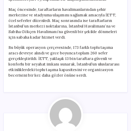
Taraftarı
Ağırladı
Maç öncesinde, taraftarların havalimanlarından şehir
için
merkezine ve stadyuma ulaşımını sağlamak amacıyla İETT,
özel seferler düzenledi. Maç sonrasında ise taraftarların
İstanbul’un merkezi noktalarına, İstanbul Havalimanı’na ve
Sabiha Gökçen Havalimanı’na güvenli bir şekilde dönmeleri
için sabaha kadar hizmet verdi.
Bu büyük operasyon çerçevesinde, 173 farklı toplu taşıma
aracı devreye alındı ve gece boyunca toplam 260 sefer
gerçekleştirildi. İETT, yaklaşık 13 bin taraftara güvenli ve
konforlu bir seyahat imkanı sunarak, İstanbul’un uluslararası
etkinliklerdeki toplu taşıma kapasitesini ve organizasyon
becerisini bir kez daha gözler önüne serdi.