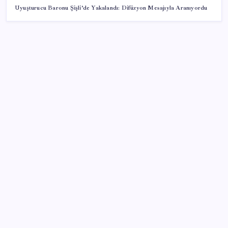
Uyuşturucu Baronu Şişli’de Yakalandı: Difüzyon Mesajıyla Aranıyordu
SON YAZILAR
TBMM Genel Kurulu… İYİ Partili Sunat: ‘Çocukların
suça sürüklenmesinde 25 yıllık politikalar
sorgulanmalı’
Konutlar Ekim 2026’da tamam
Artık çalışan primi tazminata yansıyacak
İş Bankası’nda üst yönetim değişikliği
Porsche yöneticisinden Volkswagen’e maliyetleri