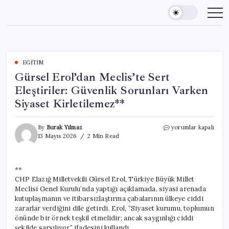
Skip
to
content
EĞITIM
Gürsel Erol’dan Meclis’te Sert
Eleştiriler: Güvenlik Sorunları Varken
Siyaset Kirletilemez**
Gürsel
By
Burak Yılmaz
yorumlar kapalı
Erol’dan
13 Mayıs 2026
2 Min Read
Meclis’te
Sert
Eleştiriler:
**
Güvenlik
CHP Elazığ Milletvekili Gürsel Erol, Türkiye Büyük Millet
Sorunları
Varken
Meclisi Genel Kurulu’nda yaptığı açıklamada, siyasi arenada
Siyaset
kutuplaşmanın ve itibarsızlaştırma çabalarının ülkeye ciddi
Kirletilemez**
zararlar verdiğini dile getirdi. Erol, “Siyaset kurumu, toplumun
için
önünde bir örnek teşkil etmelidir; ancak saygınlığı ciddi
şekilde sarsılıyor” ifadesini kullandı.