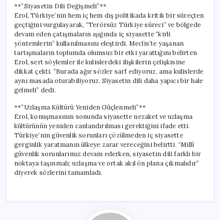
**”Siyasetin Dili Değişmeli”**
Erol, Türkiye’nin hem iç hem dış politikada kritik bir süreçten
geçtiğini vurgulayarak, “Terörsüz Türkiye süreci” ve bölgede
devam eden çatışmaların ışığında iç siyasette “kirli
yöntemlerin” kullanılmasını eleştirdi. Meclis’te yaşanan
tartışmaların toplumda olumsuz bir etki yarattığını belirten
Erol, sert söylemler ile kulislerdeki ilişkilerin çelişkisine
dikkat çekti. “Burada ağır sözler sarf ediyoruz, ama kulislerde
aynı masada oturabiliyoruz. Siyasetin dili daha yapıcı bir hale
gelmeli” dedi.
**”Uzlaşma Kültürü Yeniden Güçlenmeli”**
Erol, konuşmasının sonunda siyasette nezaket ve uzlaşma
kültürünün yeniden canlandırılması gerektiğini ifade etti.
Türkiye’nin güvenlik sorunları çözülmeden iç siyasette
gerginlik yaratmanın ülkeye zarar vereceğini belirtti. “Millî
güvenlik sorunlarımız devam ederken, siyasetin dili farklı bir
noktaya taşınmalı; uzlaşma ve ortak akıl ön plana çıkmalıdır”
diyerek sözlerini tamamladı.