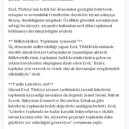
Erol, Türkiye’nin kritik bir dönemden geçtiğini belirterek,
uzlaşma ve sorumluluk temellerine dayalı bir siyasi anlayışa
ihtiyaç duyulduğunu vurguladı. Özellikle güvenlik sorunlarının
arttığı bu süreçte, siyasette kullanılan sert dilin toplumsal
bölünmeyi derinleştirdiğini söyledi.
**”Milletvekilleri, Toplumun Aynasıdır”**
Üç dönemdir milletvekilliği yapan Erol, TBMM kürsüsünde
sürekli olarak benzer tartışmaların yaşandığını aktardı.
Milletvekillerinin, toplumun farklı kesimlerinden gelen en
yetkin bireylerden oluştuğunu ifade eden Erol, “Bizler,
topluma yön verecek ve örnek olacak davranışlar sergilemekle
yükümlüyüz” dedi.
**Tarihi Liderlere Atıf**
Gürsel Erol, Türkiye siyaset tarihindeki önemli liderlerin
toplumda kazandığı unvanlara da değindi. İsmet İnönü, Bülent
Ecevit, Süleyman Demirel ve Necmettin Erbakan gibi
liderlerin, toplumda belirli değerlerle anıldığını belirtti. Erol,
“Liderler, toplumda ne kadar karşılık buluyorlarsa o ölçüde
unvan kazanıyorlar. Bu, siyasetin geçmişte toplumda daha
güçlü bir yer edindiğini gösteriyor” yorumunu yaptı.