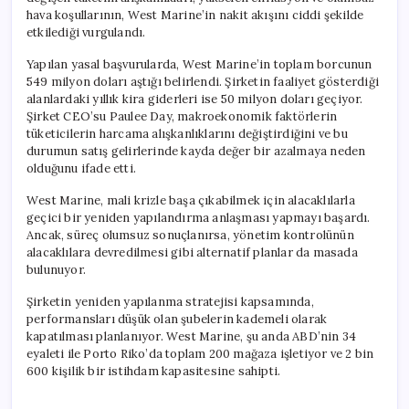
Doları
hava koşullarının, West Marine’in nakit akışını ciddi şekilde
Aştı
etkilediği vurgulandı.
için
Yapılan yasal başvurularda, West Marine’in toplam borcunun
549 milyon doları aştığı belirlendi. Şirketin faaliyet gösterdiği
alanlardaki yıllık kira giderleri ise 50 milyon doları geçiyor.
Şirket CEO’su Paulee Day, makroekonomik faktörlerin
tüketicilerin harcama alışkanlıklarını değiştirdiğini ve bu
durumun satış gelirlerinde kayda değer bir azalmaya neden
olduğunu ifade etti.
West Marine, mali krizle başa çıkabilmek için alacaklılarla
geçici bir yeniden yapılandırma anlaşması yapmayı başardı.
Ancak, süreç olumsuz sonuçlanırsa, yönetim kontrolünün
alacaklılara devredilmesi gibi alternatif planlar da masada
bulunuyor.
Şirketin yeniden yapılanma stratejisi kapsamında,
performansları düşük olan şubelerin kademeli olarak
kapatılması planlanıyor. West Marine, şu anda ABD’nin 34
eyaleti ile Porto Riko’da toplam 200 mağaza işletiyor ve 2 bin
600 kişilik bir istihdam kapasitesine sahipti.