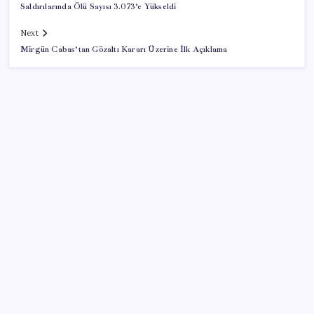
Saldırılarında Ölü Sayısı 3.073’e Yükseldi
Next
Mirgün Cabas’tan Gözaltı Kararı Üzerine İlk Açıklama
SON YAZILAR
TBMM Genel Kurulu… İYİ Partili Sunat: ‘Çocukların
suça sürüklenmesinde 25 yıllık politikalar
sorgulanmalı’
Konutlar Ekim 2026’da tamam
Artık çalışan primi tazminata yansıyacak