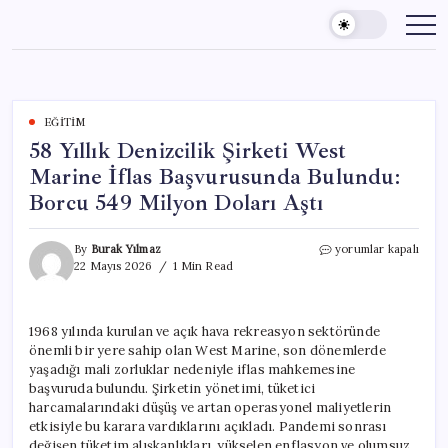
Skip
to
content
EĞITIM
58 Yıllık Denizcilik Şirketi West
Marine İflas Başvurusunda Bulundu:
Borcu 549 Milyon Doları Aştı
58
By
Burak Yılmaz
yorumlar kapalı
Yıllık
22 Mayıs 2026
1 Min Read
Denizcilik
Şirketi
West
1968 yılında kurulan ve açık hava rekreasyon sektöründe
Marine
önemli bir yere sahip olan West Marine, son dönemlerde
İflas
Başvurusunda
yaşadığı mali zorluklar nedeniyle iflas mahkemesine
Bulundu:
başvuruda bulundu. Şirketin yönetimi, tüketici
Borcu
harcamalarındaki düşüş ve artan operasyonel maliyetlerin
549
etkisiyle bu karara vardıklarını açıkladı. Pandemi sonrası
Milyon
değişen tüketim alışkanlıkları, yükselen enflasyon ve olumsuz