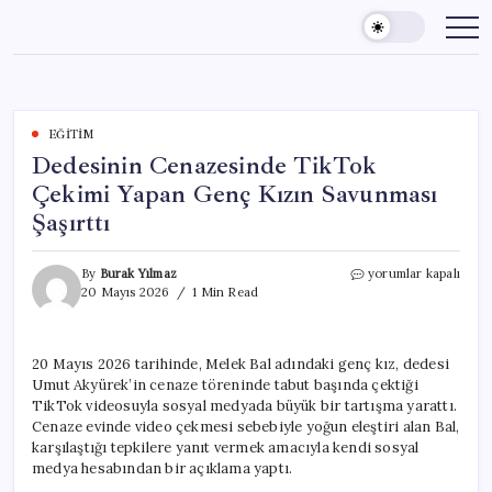
Skip
to
content
EĞITIM
Dedesinin Cenazesinde TikTok
Çekimi Yapan Genç Kızın Savunması
Şaşırttı
Dedesinin
By
Burak Yılmaz
yorumlar kapalı
Cenazesinde
20 Mayıs 2026
1 Min Read
TikTok
Çekimi
Yapan
20 Mayıs 2026 tarihinde, Melek Bal adındaki genç kız, dedesi
Genç
Umut Akyürek’in cenaze töreninde tabut başında çektiği
Kızın
Savunması
TikTok videosuyla sosyal medyada büyük bir tartışma yarattı.
Şaşırttı
Cenaze evinde video çekmesi sebebiyle yoğun eleştiri alan Bal,
için
karşılaştığı tepkilere yanıt vermek amacıyla kendi sosyal
medya hesabından bir açıklama yaptı.