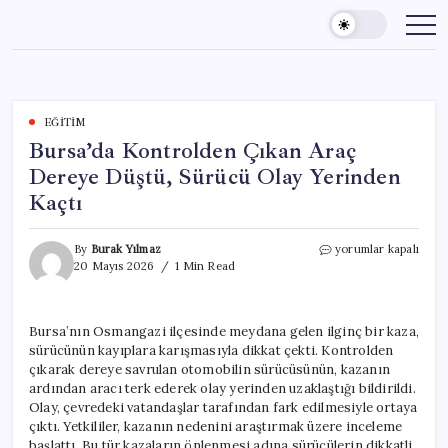
Skip
to
content
EĞITIM
Bursa’da Kontrolden Çıkan Araç
Dereye Düştü, Sürücü Olay Yerinden
Kaçtı
Bursa’da
By
Burak Yılmaz
yorumlar kapalı
Kontrolden
20 Mayıs 2026
1 Min Read
Çıkan
Araç
Dereye
Bursa’nın Osmangazi ilçesinde meydana gelen ilginç bir kaza,
Düştü,
sürücünün kayıplara karışmasıyla dikkat çekti. Kontrolden
Sürücü
Olay
çıkarak dereye savrulan otomobilin sürücüsünün, kazanın
Yerinden
ardından aracı terk ederek olay yerinden uzaklaştığı bildirildi.
Kaçtı
Olay, çevredeki vatandaşlar tarafından fark edilmesiyle ortaya
için
çıktı. Yetkililer, kazanın nedenini araştırmak üzere inceleme
başlattı. Bu tür kazaların önlenmesi adına sürücülerin dikkatli