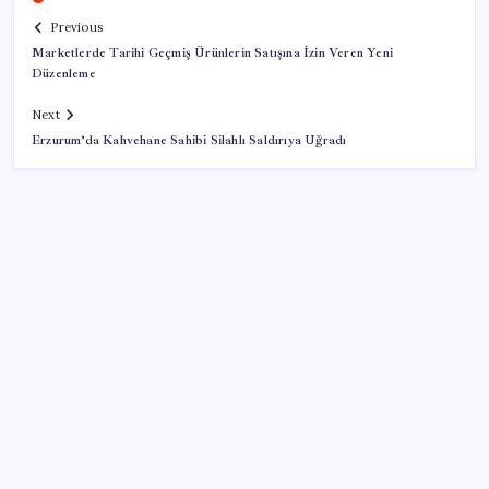
Previous
Marketlerde Tarihi Geçmiş Ürünlerin Satışına İzin Veren Yeni
Düzenleme
Next
Erzurum’da Kahvehane Sahibi Silahlı Saldırıya Uğradı
SON YAZILAR
Fuar stantlarında dijital dönem
‘Ateş topu’ şöleni yaşanacak: Perseid meteor
yağmuru için tarih belli oldu