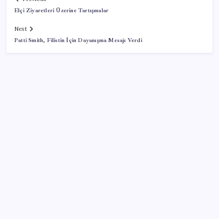
Elçi Ziyaretleri Üzerine Tartışmalar
Next
Patti Smith, Filistin İçin Dayanışma Mesajı Verdi
SON YAZILAR
Fuar stantlarında dijital dönem
‘Ateş topu’ şöleni yaşanacak: Perseid meteor
yağmuru için tarih belli oldu
Dijital bağlantının bölgesel merkezi