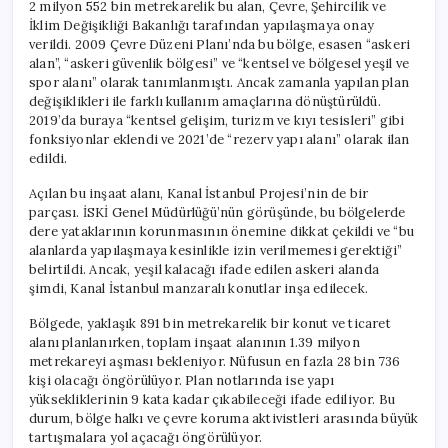
2 milyon 552 bin metrekarelik bu alan, Çevre, Şehircilik ve
İklim Değişikliği Bakanlığı tarafından yapılaşmaya onay
verildi. 2009 Çevre Düzeni Planı’nda bu bölge, esasen “askeri
alan”, “askeri güvenlik bölgesi” ve “kentsel ve bölgesel yeşil ve
spor alanı” olarak tanımlanmıştı. Ancak zamanla yapılan plan
değişiklikleri ile farklı kullanım amaçlarına dönüştürüldü.
2019’da buraya “kentsel gelişim, turizm ve kıyı tesisleri” gibi
fonksiyonlar eklendi ve 2021’de “rezerv yapı alanı” olarak ilan
edildi.
Açılan bu inşaat alanı, Kanal İstanbul Projesi’nin de bir
parçası. İSKİ Genel Müdürlüğü’nün görüşünde, bu bölgelerde
dere yataklarının korunmasının önemine dikkat çekildi ve “bu
alanlarda yapılaşmaya kesinlikle izin verilmemesi gerektiği”
belirtildi. Ancak, yeşil kalacağı ifade edilen askeri alanda
şimdi, Kanal İstanbul manzaralı konutlar inşa edilecek.
Bölgede, yaklaşık 891 bin metrekarelik bir konut ve ticaret
alanı planlanırken, toplam inşaat alanının 1.39 milyon
metrekareyi aşması bekleniyor. Nüfusun en fazla 28 bin 736
kişi olacağı öngörülüyor. Plan notlarında ise yapı
yüksekliklerinin 9 kata kadar çıkabileceği ifade ediliyor. Bu
durum, bölge halkı ve çevre koruma aktivistleri arasında büyük
tartışmalara yol açacağı öngörülüyor.