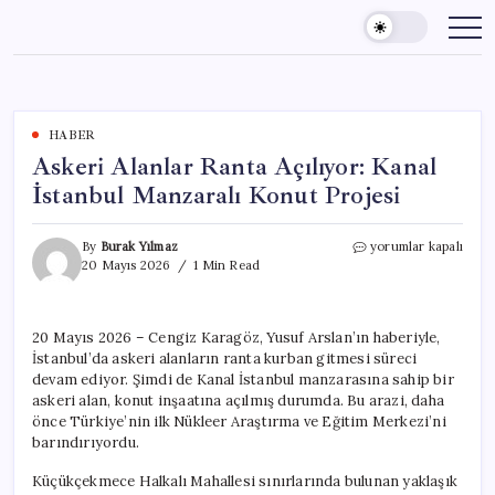
Skip
to
content
HABER
Askeri Alanlar Ranta Açılıyor: Kanal
İstanbul Manzaralı Konut Projesi
Askeri
By
Burak Yılmaz
yorumlar kapalı
Alanlar
20 Mayıs 2026
1 Min Read
Ranta
Açılıyor:
Kanal
20 Mayıs 2026 – Cengiz Karagöz, Yusuf Arslan’ın haberiyle,
İstanbul
İstanbul’da askeri alanların ranta kurban gitmesi süreci
Manzaralı
Konut
devam ediyor. Şimdi de Kanal İstanbul manzarasına sahip bir
Projesi
askeri alan, konut inşaatına açılmış durumda. Bu arazi, daha
için
önce Türkiye’nin ilk Nükleer Araştırma ve Eğitim Merkezi’ni
barındırıyordu.
Küçükçekmece Halkalı Mahallesi sınırlarında bulunan yaklaşık