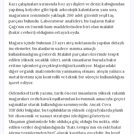
Kazı çalışmaları sırasında boz ayı dişleri ve deniz kabuğundan
yapılmış kolyeler gibi tipik arkeolojik kalıntıların yanı sıra,
mağaranın zemininde yaklaşık 200 adet gizemli yeşil taş
parçası bulundu. Laboratuvar analizleri, bu taşların Bakır
Çağı’nın en önemli ham maddelerinden biri olan malahit
(bakır cevheri) olduğunu ortaya koydu.
Mağara içinde bulunan 23 ayrı ateş noktasında yapılan detaylı
incelemeler, bu alanların sadece ısınma amaçlı
kullanılmadığını gösterdi. Malahit parçaları üzerinde tespit
edilen yüksek sıcaklık izleri, antik insanların burada bakır
eritme işlemleri gerçekleştirdiğini kanıtlıyor. Mağaradaki
diğer organik malzemelerin yanmamış olması, ateşin yalnızca
metal üretimi için kontrollü ve teknik bir süreçte kullanıldığını
işaret ediyor.
Geleneksel tarih yazımı, tarih öncesi insanların yüksek rakımlı
mağaraları zorlu hava koşullarından korunmak amacıyla geçici
sığınaklar olarak kullandığını savunuyordu. Ancak Cova
338’deki bulgular, bu toplulukların yüksek coğrafyalarda planlı
bir ekonomik ve sanayi stratejisi izlediğini gösteriyor.
Ulaşımın günümüzde bile oldukça güç olduğu bu nokta, elde
edilen veriler doğrulandığında “Batı Avrupa’nın en eski bakır
işleme tesislerinden biri” olarak kayıtlara geçebilir. Bu keşif,