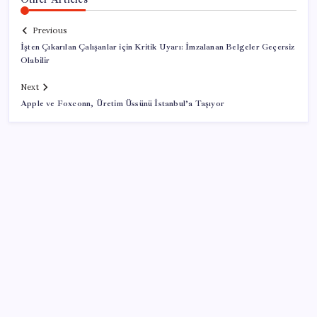
Previous
İşten Çıkarılan Çalışanlar için Kritik Uyarı: İmzalanan Belgeler Geçersiz
Olabilir
Next
Apple ve Foxconn, Üretim Üssünü İstanbul’a Taşıyor
SON YAZILAR
YENİ Parti’de çerçeve yasa çatlağı: Hayır
diyeceklerini açıkladılar