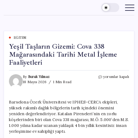
Skip
to
content
EĞITIM
Yeşil Taşların Gizemi: Cova 338
Mağarasındaki Tarihi Metal İşleme
Faaliyetleri
Yeşil
By
Burak Yılmaz
yorumlar kapalı
Taşların
18 Mayıs 2026
1 Min Read
Gizemi:
Cova
338
Barselona Özerk Üniversitesi ve IPHES-CERCA ekipleri,
Mağarasındaki
yüksek rakımlı dağlık bölgelerin tarih içindeki önemini
Tarihi
Metal
yeniden değerlendiriyor. Katalan Pireneleri’nin en zorlu
İşleme
köşelerinden biri olan Cova 338 mağarası, M.Ö. 5.000’den M.S.
Faaliyetleri
1.000 yılına kadar uzanan yaklaşık 4 bin yıllık kesintisiz insan
için
yerleşimine ev sahipliği yaptı.