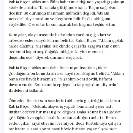
Rabia Biçer, ablasının ölüm haberini aldığında yaşadığı şoku şu
sözlerle anlattı: “Karakola gittiğimde bana ‘Başın sağ olsun’
dediler. Bu durumda inanmam mümkün değildi. ‘Ablam
nerede?’ diye sordum ve Keçiören Adli Tıp’ta olduğunu
söylediler. Ceset torbasını açarak tek başıma teşhis ettim.”
Komşular, olay sırasında balkondan yardım çığlıkları ve
arbede sesleri duyduklarını belirtti. Rabia Biçer, “Ablam çıplak
halde düşmüş. Nişanlısı ise elinde çarşafla aşağıya inip onun
bedenini kapatmış. Soğukkanlılığını kaybetmemesi
düşündürücü,” diyerek durumu eleştirdi.
Rabia Biçer, ablasının daha önce nişanlısından şiddet
gördüğünü, bu konuda bir ses kaydı bıraktığını belirtti. “Ablam
bana ses kaydı bırakmıştı. ‘Nişanlım beni dövdü, kafamı
duvara vurdu. Sonrasında epilepsi krizi geçirdim,’ diyordu,”
ifadelerini kullandı.
Ölmeden önceki son saatlerini ablasıyla geçirdiğini aktaran
Rabia Biçer, “Güldük, alışveriş yaptık, bana hediyeler aldı.
İntihar edecek bir insan gibi değildi. Daha sonra bana şiddet
gördüğünü ve çıplak halde kapıdan atıldığını anlattı. ‘Beni o
evden çıkar, kıyafetlerimi vermiyor,’ dedi. Kurtulmaya çalışan
bir kadın, 8 saat sonra nasıl böyle bir son yaşar?” şeklinde