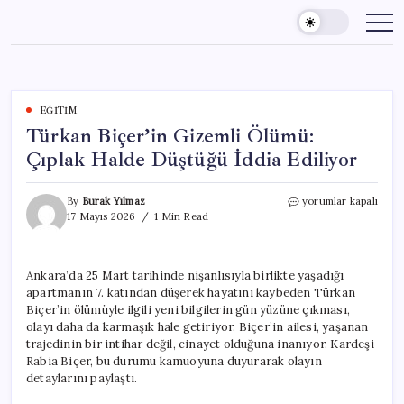
Skip
to
content
EĞITIM
Türkan Biçer’in Gizemli Ölümü:
Çıplak Halde Düştüğü İddia Ediliyor
Türkan
By
Burak Yılmaz
yorumlar kapalı
Biçer’in
17 Mayıs 2026
1 Min Read
Gizemli
Ölümü:
Çıplak
Ankara’da 25 Mart tarihinde nişanlısıyla birlikte yaşadığı
Halde
apartmanın 7. katından düşerek hayatını kaybeden Türkan
Düştüğü
İddia
Biçer’in ölümüyle ilgili yeni bilgilerin gün yüzüne çıkması,
Ediliyor
olayı daha da karmaşık hale getiriyor. Biçer’in ailesi, yaşanan
için
trajedinin bir intihar değil, cinayet olduğuna inanıyor. Kardeşi
Rabia Biçer, bu durumu kamuoyuna duyurarak olayın
detaylarını paylaştı.