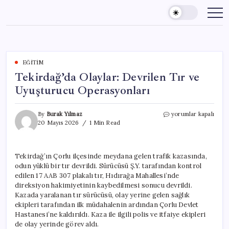
Skip
to
content
EĞITIM
Tekirdağ’da Olaylar: Devrilen Tır ve
Uyuşturucu Operasyonları
Tekirdağ’da
By
Burak Yılmaz
yorumlar kapalı
Olaylar:
20 Mayıs 2026
1 Min Read
Devrilen
Tır
ve
Tekirdağ’ın Çorlu ilçesinde meydana gelen trafik kazasında,
Uyuşturucu
odun yüklü bir tır devrildi. Sürücüsü Ş.Y. tarafından kontrol
Operasyonları
için
edilen 17 AAB 307 plakalı tır, Hıdırağa Mahallesi’nde
direksiyon hakimiyetinin kaybedilmesi sonucu devrildi.
Kazada yaralanan tır sürücüsü, olay yerine gelen sağlık
ekipleri tarafından ilk müdahalenin ardından Çorlu Devlet
Hastanesi’ne kaldırıldı. Kaza ile ilgili polis ve itfaiye ekipleri
de olay yerinde görev aldı.