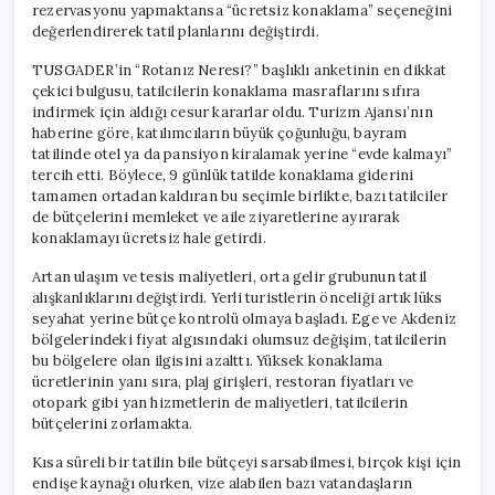
rezervasyonu yapmaktansa “ücretsiz konaklama” seçeneğini
değerlendirerek tatil planlarını değiştirdi.
TUSGADER’in “Rotanız Neresi?” başlıklı anketinin en dikkat
çekici bulgusu, tatilcilerin konaklama masraflarını sıfıra
indirmek için aldığı cesur kararlar oldu. Turizm Ajansı’nın
haberine göre, katılımcıların büyük çoğunluğu, bayram
tatilinde otel ya da pansiyon kiralamak yerine “evde kalmayı”
tercih etti. Böylece, 9 günlük tatilde konaklama giderini
tamamen ortadan kaldıran bu seçimle birlikte, bazı tatilciler
de bütçelerini memleket ve aile ziyaretlerine ayırarak
konaklamayı ücretsiz hale getirdi.
Artan ulaşım ve tesis maliyetleri, orta gelir grubunun tatil
alışkanlıklarını değiştirdi. Yerli turistlerin önceliği artık lüks
seyahat yerine bütçe kontrolü olmaya başladı. Ege ve Akdeniz
bölgelerindeki fiyat algısındaki olumsuz değişim, tatilcilerin
bu bölgelere olan ilgisini azalttı. Yüksek konaklama
ücretlerinin yanı sıra, plaj girişleri, restoran fiyatları ve
otopark gibi yan hizmetlerin de maliyetleri, tatilcilerin
bütçelerini zorlamakta.
Kısa süreli bir tatilin bile bütçeyi sarsabilmesi, birçok kişi için
endişe kaynağı olurken, vize alabilen bazı vatandaşların