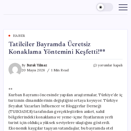
Skip
to
content
HABER
Tatilciler Bayramda Ücretsiz
Konaklama Yöntemini Keşfetti!**
Tatilciler
By
Burak Yılmaz
yorumlar kapalı
Bayramda
20 Mayıs 2026
1 Min Read
Ücretsiz
Konaklama
Yöntemini
**
Keşfetti!**
Kurban Bayramı öncesinde yapılan araştırmalar, Türkiye’de iç
için
turizmin dinamiklerinin değiştiğini ortaya koyuyor. Türkiye
Seyahat Yazarları İnfluencer ve Bloggerlar Derneği
(TUSGADER) tarafından gerçekleştirilen anket, sahil
bölgelerindeki konaklama ve yeme-içme fiyatlarının yerli
turist için oldukça yüksek seviyelere ulaştığını gösterdi.
Ekonomik kaygılar taşıyan vatandaşlar, bu bayramda otel