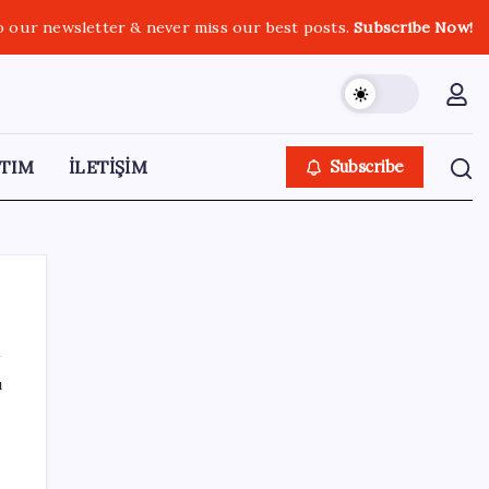
o our newsletter & never miss our best posts.
Subscribe Now!
TIM
İLETİŞİM
Subscribe
ı
SON YAZILAR
TBMM Genel Kurulu… İYİ Partili Sunat:
‘Çocukların suça sürüklenmesinde 25 yıllık