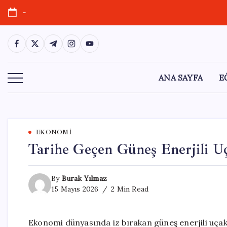
Skip
-
to
content
https://www.facebook.com/
https://twitter.com/
https://t.me/
https://www.instagram.com/
https://youtube.com/
ANA SAYFA
E
EKONOMI
Tarihe Geçen Güneş Enerjili 
By
Burak Yılmaz
15 Mayıs 2026
2 Min Read
Ekonomi dünyasında iz bırakan güneş enerjili uça