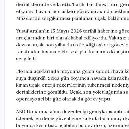
derinliklerinde veda etti. Tarihi bir dünya turu g
efsanevi hava aracı, askeri görev sırasında beklenm
Müzelerde sergilenmesi planlanan uçak, beklenmedi
Yusuf Arslan’ın 15 Mayıs 2026 tarihli haberine göre
araçlarından biri olarak kabul ediliyordu. Yakıtsı
devasa uçak, son yıllarda üstlendiği askeri görevle
tarafından insansız bir test platformuna dönüştür
sergiledi.
Florida açıklarında meydana gelen şiddetli hava ko
suya düşürdü. Sekiz gün boyunca havada kalarak he
kıran uçak, enerji rezervlerinin tükenmesi neden
derinliklerine gömüldü. Uçak, son yolculuğunda sa
operasyonel bir güç olarak da görev yaptı.
ABD Donanması’nın düzenlediği geniş kapsamlı tatb
izlemekten deniz güvenliğine katkıda bulunmaya ka
boyunca kesintisiz uçabilen bu dev dron, üzerinde