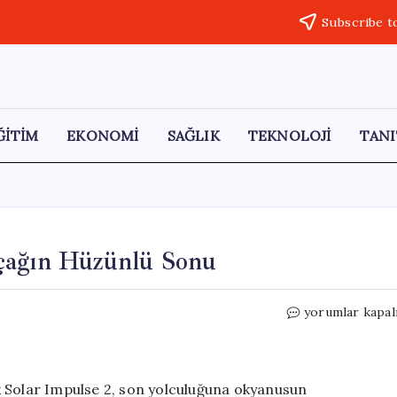
Subscribe t
ĞİTİM
EKONOMİ
SAĞLIK
TEKNOLOJİ
TANI
Uçağın Hüzünlü Sonu
Tarihe
yorumlar kapal
Geçen
Güneş
Enerjili
Uçağın
k Solar Impulse 2, son yolculuğuna okyanusun