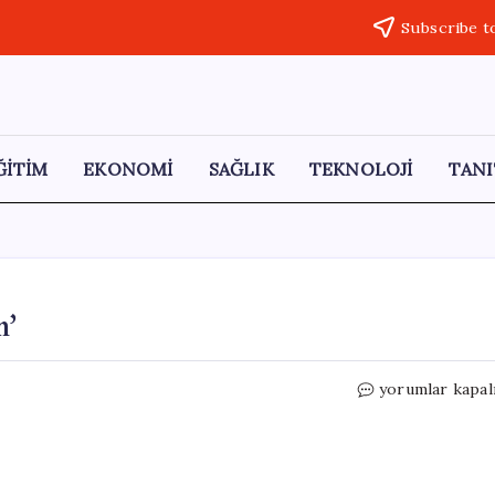
Subscribe t
ĞİTİM
EKONOMİ
SAĞLIK
TEKNOLOJİ
TANI
m’
‘Sokakta
yorumlar kapal
görünce
heyecanlandım’
için