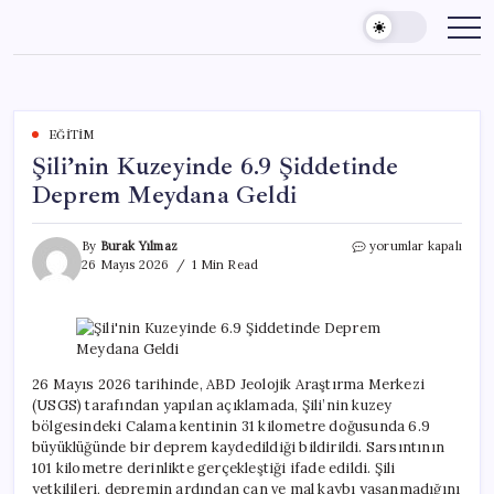
Skip
to
content
EĞITIM
Şili’nin Kuzeyinde 6.9 Şiddetinde
Deprem Meydana Geldi
Şili’nin
By
Burak Yılmaz
yorumlar kapalı
Kuzeyinde
26 Mayıs 2026
1 Min Read
6.9
Şiddetinde
Deprem
Meydana
Geldi
için
26 Mayıs 2026 tarihinde, ABD Jeolojik Araştırma Merkezi
(USGS) tarafından yapılan açıklamada, Şili’nin kuzey
bölgesindeki Calama kentinin 31 kilometre doğusunda 6.9
büyüklüğünde bir deprem kaydedildiği bildirildi. Sarsıntının
101 kilometre derinlikte gerçekleştiği ifade edildi. Şili
yetkilileri, depremin ardından can ve mal kaybı yaşanmadığını