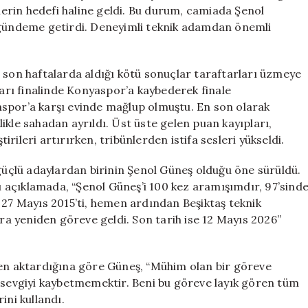
mı?
ilerin hedefi haline geldi. Bu durum, camiada Şenol
Açıklamalar
i gündeme getirdi. Deneyimli teknik adamdan önemli
Geldi
için
 son haftalarda aldığı kötü sonuçlar taraftarları üzmeye
yarı finalinde Konyaspor’a kaybederek finale
nspor’a karşı evinde mağlup olmuştu. En son olarak
ikle sahadan ayrıldı. Üst üste gelen puan kayıpları,
ileri artırırken, tribünlerden istifa sesleri yükseldi.
 güçlü adaylardan birinin Şenol Güneş olduğu öne sürüldü.
 açıklamada, “Şenol Güneş’i 100 kez aramışımdır, 97’sind
 27 Mayıs 2015’ti, hemen ardından Beşiktaş teknik
nra yeniden göreve geldi. Son tarih ise 12 Mayıs 2026”
den aktardığına göre Güneş, “Mühim olan bir göreve
n sevgiyi kaybetmemektir. Beni bu göreve layık gören tüm
ini kullandı.