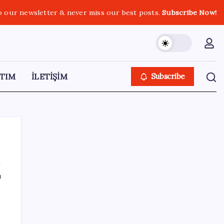
o our newsletter & never miss our best posts.
Subscribe Now!
TIM
İLETİŞİM
Subscribe
ı
SON YAZILAR
Fuar stantlarında dijital dönem