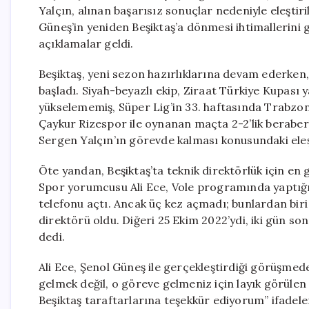
Yalçın, alınan başarısız sonuçlar nedeniyle eleştir
Güneş’in yeniden Beşiktaş’a dönmesi ihtimallerin
açıklamalar geldi.
Beşiktaş, yeni sezon hazırlıklarına devam ederken,
başladı. Siyah-beyazlı ekip, Ziraat Türkiye Kupası 
yükselememiş, Süper Lig’in 33. haftasında Trabzo
Çaykur Rizespor ile oynanan maçta 2-2’lik beraberl
Sergen Yalçın’ın görevde kalması konusundaki eleştir
Öte yandan, Beşiktaş’ta teknik direktörlük için en
Spor yorumcusu Ali Ece, Vole programında yaptığı
telefonu açtı. Ancak üç kez açmadı; bunlardan biri
direktörü oldu. Diğeri 25 Ekim 2022’ydi, iki gün so
dedi.
Ali Ece, Şenol Güneş ile gerçekleştirdiği görüşme
gelmek değil, o göreve gelmeniz için layık görüle
Beşiktaş taraftarlarına teşekkür ediyorum” ifadeler