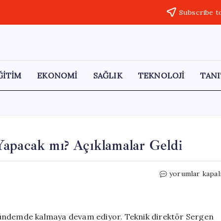
Subscribe t
ĞİTİM
EKONOMİ
SAĞLIK
TEKNOLOJİ
TANI
Yapacak mı? Açıklamalar Geldi
Şenol
yorumlar kapal
Güneş
Beşiktaş’a
Dönüş
Yapacak
gündemde kalmaya devam ediyor. Teknik direktör Sergen