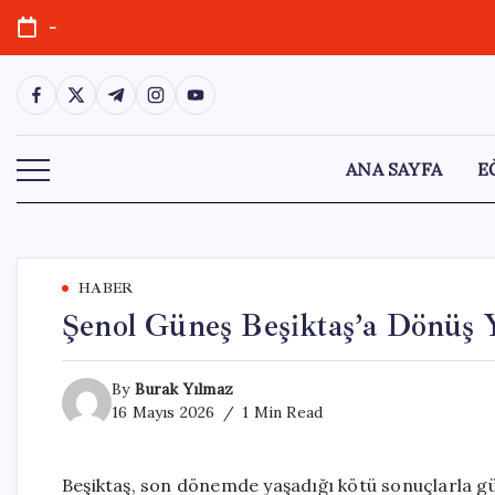
Skip
-
to
content
https://www.facebook.com/
https://twitter.com/
https://t.me/
https://www.instagram.com/
https://youtube.com/
ANA SAYFA
E
HABER
Şenol Güneş Beşiktaş’a Dönüş 
By
Burak Yılmaz
16 Mayıs 2026
1 Min Read
Beşiktaş, son dönemde yaşadığı kötü sonuçlarla 