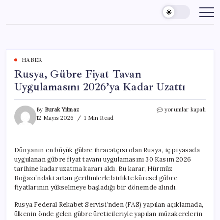
Skip
to
content
HABER
Rusya, Gübre Fiyat Tavan
Uygulamasını 2026’ya Kadar Uzattı
Rusya,
By
Burak Yılmaz
yorumlar kapalı
Gübre
12 Mayıs 2026
1 Min Read
Fiyat
Tavan
Uygulamasını
Dünyanın en büyük gübre ihracatçısı olan Rusya, iç piyasada
2026’ya
uygulanan gübre fiyat tavanı uygulamasını 30 Kasım 2026
Kadar
Uzattı
tarihine kadar uzatma kararı aldı. Bu karar, Hürmüz
için
Boğazı’ndaki artan gerilimlerle birlikte küresel gübre
fiyatlarının yükselmeye başladığı bir dönemde alındı.
Rusya Federal Rekabet Servisi’nden (FAS) yapılan açıklamada,
ülkenin önde gelen gübre üreticileriyle yapılan müzakerelerin