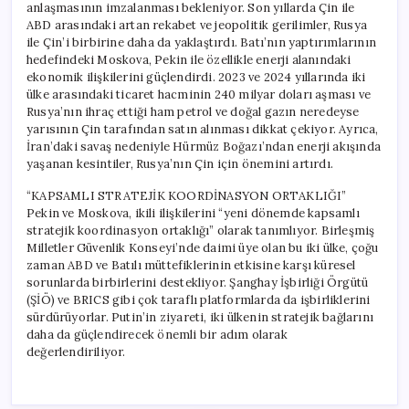
anlaşmasının imzalanması bekleniyor. Son yıllarda Çin ile
ABD arasındaki artan rekabet ve jeopolitik gerilimler, Rusya
ile Çin’i birbirine daha da yaklaştırdı. Batı’nın yaptırımlarının
hedefindeki Moskova, Pekin ile özellikle enerji alanındaki
ekonomik ilişkilerini güçlendirdi. 2023 ve 2024 yıllarında iki
ülke arasındaki ticaret hacminin 240 milyar doları aşması ve
Rusya’nın ihraç ettiği ham petrol ve doğal gazın neredeyse
yarısının Çin tarafından satın alınması dikkat çekiyor. Ayrıca,
İran’daki savaş nedeniyle Hürmüz Boğazı’ndan enerji akışında
yaşanan kesintiler, Rusya’nın Çin için önemini artırdı.
“KAPSAMLI STRATEJİK KOORDİNASYON ORTAKLIĞI”
Pekin ve Moskova, ikili ilişkilerini “yeni dönemde kapsamlı
stratejik koordinasyon ortaklığı” olarak tanımlıyor. Birleşmiş
Milletler Güvenlik Konseyi’nde daimi üye olan bu iki ülke, çoğu
zaman ABD ve Batılı müttefiklerinin etkisine karşı küresel
sorunlarda birbirlerini destekliyor. Şanghay İşbirliği Örgütü
(ŞİÖ) ve BRICS gibi çok taraflı platformlarda da işbirliklerini
sürdürüyorlar. Putin’in ziyareti, iki ülkenin stratejik bağlarını
daha da güçlendirecek önemli bir adım olarak
değerlendiriliyor.