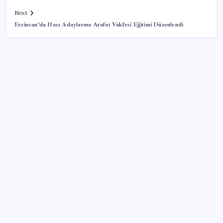
Next
Erzincan’da Hacı Adaylarına Arafat Vakfesi Eğitimi Düzenlendi
SON YAZILAR
Fuar stantlarında dijital dönem
‘Ateş topu’ şöleni yaşanacak: Perseid meteor
yağmuru için tarih belli oldu
Dijital bağlantının bölgesel merkezi
Siber Suçlar’dan ‘Turkuvaz Medya’ hamlesi…