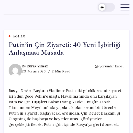
Skip
to
content
EĞITIM
Putin’in Çin Ziyareti: 40 Yeni İşbirliği
Anlaşması Masada
Putin’in
By
Burak Yılmaz
yorumlar kapalı
Çin
20 Mayıs 2026
2 Min Read
Ziyareti:
40
Yeni
Rusya Devlet Başkanı Vladimir Putin, iki günlük resmi ziyareti
İşbirliği
için dün gece Pekin’e ulaştı. Havalimanında onu karşılayan
Anlaşması
Masada
isim ise Çin Dışişleri Bakanı Vang Yi oldu. Bugün sabah,
için
Tiananmen Meydanı’nda yapılacak olan resmi bir törenle
Putin’in ziyareti başlayacak. Ardından, Çin Devlet Başkanı Şi
Cingping ile baş başa ve heyetler arası görüşmeler
gerçekleştirilecek. Putin, gün içinde Rusya’ya geri dönecek.