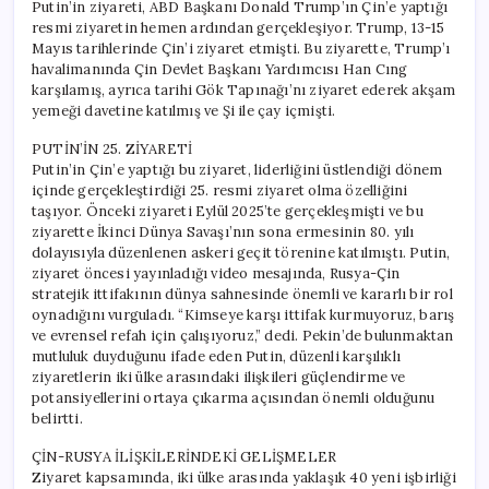
Putin’in ziyareti, ABD Başkanı Donald Trump’ın Çin’e yaptığı
resmi ziyaretin hemen ardından gerçekleşiyor. Trump, 13-15
Mayıs tarihlerinde Çin’i ziyaret etmişti. Bu ziyarette, Trump’ı
havalimanında Çin Devlet Başkanı Yardımcısı Han Cıng
karşılamış, ayrıca tarihi Gök Tapınağı’nı ziyaret ederek akşam
yemeği davetine katılmış ve Şi ile çay içmişti.
PUTİN’İN 25. ZİYARETİ
Putin’in Çin’e yaptığı bu ziyaret, liderliğini üstlendiği dönem
içinde gerçekleştirdiği 25. resmi ziyaret olma özelliğini
taşıyor. Önceki ziyareti Eylül 2025’te gerçekleşmişti ve bu
ziyarette İkinci Dünya Savaşı’nın sona ermesinin 80. yılı
dolayısıyla düzenlenen askeri geçit törenine katılmıştı. Putin,
ziyaret öncesi yayınladığı video mesajında, Rusya-Çin
stratejik ittifakının dünya sahnesinde önemli ve kararlı bir rol
oynadığını vurguladı. “Kimseye karşı ittifak kurmuyoruz, barış
ve evrensel refah için çalışıyoruz,” dedi. Pekin’de bulunmaktan
mutluluk duyduğunu ifade eden Putin, düzenli karşılıklı
ziyaretlerin iki ülke arasındaki ilişkileri güçlendirme ve
potansiyellerini ortaya çıkarma açısından önemli olduğunu
belirtti.
ÇİN-RUSYA İLİŞKİLERİNDEKİ GELİŞMELER
Ziyaret kapsamında, iki ülke arasında yaklaşık 40 yeni işbirliği