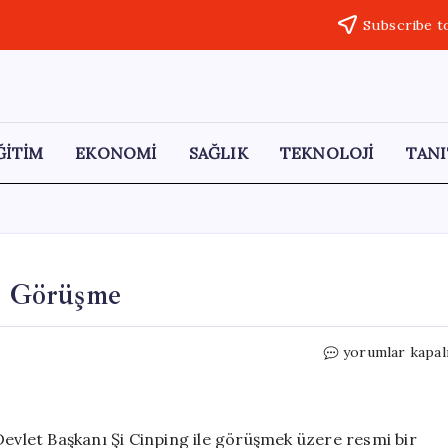
Subscribe t
ĞİTİM
EKONOMİ
SAĞLIK
TEKNOLOJİ
TANI
mi Görüşme
Putin’in
yorumlar kapal
Çin
Ziyareti:
25.
Resmi
Devlet Başkanı Şi Cinping ile görüşmek üzere resmi bir