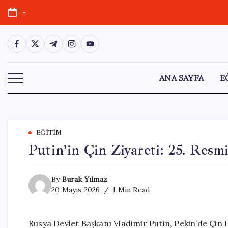
Skip
-
to
content
https://www.facebook.com/
https://twitter.com/
https://t.me/
https://www.instagram.com/
https://youtube.com/
ANA SAYFA
E
EĞITIM
Putin’in Çin Ziyareti: 25. Res
By
Burak Yılmaz
20 Mayıs 2026
1 Min Read
Rusya Devlet Başkanı Vladimir Putin, Pekin’de Çin 