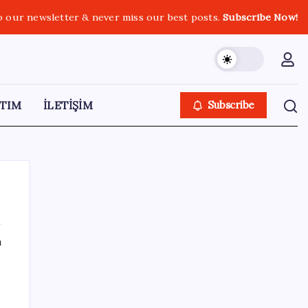
o our newsletter & never miss our best posts.
Subscribe Now!
TIM
İLETİŞİM
Subscribe
ı
SON YAZILAR
Fuar stantlarında dijital dönem