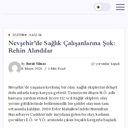
Skip
to
content
EĞITIM
SAĞLIK
Nevşehir’de Sağlık Çalışanlarına Şok:
Rehin Alındılar
Nevşehir’de
By
Burak Yılmaz
yorumlar kapalı
Sağlık
11 Mayıs 2026
1 Min Read
Çalışanlarına
Şok:
Rehin
Nevşehir’de yaşanan korkunç bir olay, sağlık ekiplerini dehşet
Alındılar
dolu anlarla karşı karşıya getirdi. Tansiyonu düşen N.Ö. adlı
için
hastaya yardım etmek üzere 112 Acil Sağlık ekipleri, olay
yerine gittiklerinde beklenmedik bir şiddet olayının tam
ortasında kaldılar. 2000 Evler Mahallesi’ndeki Nursultan
Nazarbayev Caddesi’nde meydana gelen bu olay, kadının
çocukları E.Ö. ve Y.Ö. arasında çıkan bıçaklı kavgayla başladı.