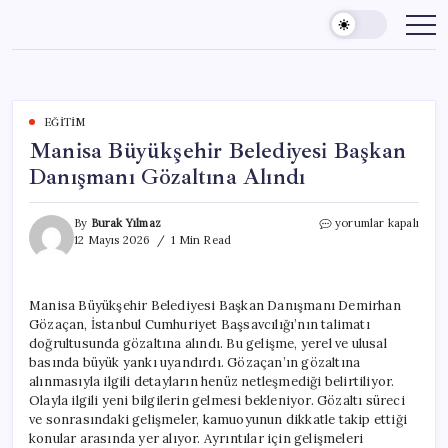
Skip
to
content
EĞITIM
Manisa Büyükşehir Belediyesi Başkan
Danışmanı Gözaltına Alındı
Manisa
By
Burak Yılmaz
yorumlar kapalı
Büyükşehir
12 Mayıs 2026
1 Min Read
Belediyesi
Başkan
Danışmanı
Manisa Büyükşehir Belediyesi Başkan Danışmanı Demirhan
Gözaltına
Gözaçan, İstanbul Cumhuriyet Başsavcılığı’nın talimatı
Alındı
için
doğrultusunda gözaltına alındı. Bu gelişme, yerel ve ulusal
basında büyük yankı uyandırdı. Gözaçan’ın gözaltına
alınmasıyla ilgili detayların henüz netleşmediği belirtiliyor.
Olayla ilgili yeni bilgilerin gelmesi bekleniyor. Gözaltı süreci
ve sonrasındaki gelişmeler, kamuoyunun dikkatle takip ettiği
konular arasında yer alıyor. Ayrıntılar için gelişmeleri