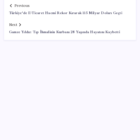
Previous
Türkiye’de E-Ticaret Hacmi Rekor Kırarak 115 Milyar Doları Geçti
Next
Gamze Yıldız: Tıp İhmalinin Kurbanı 28 Yaşında Hayatını Kaybetti
SON YAZILAR
Fuar stantlarında dijital dönem
‘Ateş topu’ şöleni yaşanacak: Perseid meteor
yağmuru için tarih belli oldu