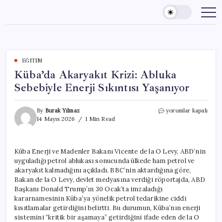
Skip
to
content
EĞITIM
Küba’da Akaryakıt Krizi: Abluka
Sebebiyle Enerji Sıkıntısı Yaşanıyor
Küba’da
By
Burak Yılmaz
yorumlar kapalı
Akaryakıt
14 Mayıs 2026
1 Min Read
Krizi:
Abluka
Sebebiyle
Küba Enerji ve Madenler Bakanı Vicente de la O Levy, ABD’nin
Enerji
uyguladığı petrol ablukası sonucunda ülkede ham petrol ve
Sıkıntısı
Yaşanıyor
akaryakıt kalmadığını açıkladı. BBC’nin aktardığına göre,
için
Bakan de la O Levy, devlet medyasına verdiği röportajda, ABD
Başkanı Donald Trump’ın 30 Ocak’ta imzaladığı
kararnamesinin Küba’ya yönelik petrol tedarikine ciddi
kısıtlamalar getirdiğini belirtti. Bu durumun, Küba’nın enerji
sistemini “kritik bir aşamaya” getirdiğini ifade eden de la O