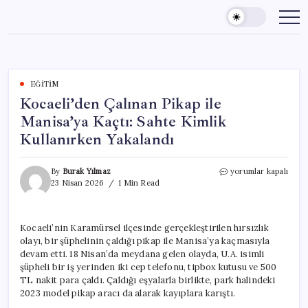
Skip
to
content
EĞITIM
Kocaeli’den Çalınan Pikap ile
Manisa’ya Kaçtı: Sahte Kimlik
Kullanırken Yakalandı
Kocaeli’den
By
Burak Yılmaz
yorumlar kapalı
Çalınan
23 Nisan 2026
1 Min Read
Pikap
ile
Manisa’ya
Kocaeli’nin Karamürsel ilçesinde gerçekleştirilen hırsızlık
Kaçtı:
olayı, bir şüphelinin çaldığı pikap ile Manisa’ya kaçmasıyla
Sahte
Kimlik
devam etti. 18 Nisan’da meydana gelen olayda, U.A. isimli
Kullanırken
şüpheli bir iş yerinden iki cep telefonu, tipbox kutusu ve 500
Yakalandı
TL nakit para çaldı. Çaldığı eşyalarla birlikte, park halindeki
için
2023 model pikap aracı da alarak kayıplara karıştı.