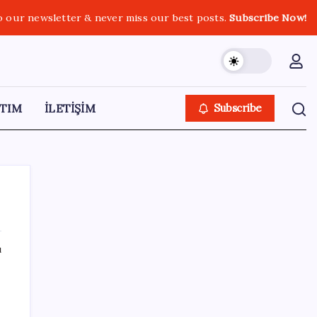
o our newsletter & never miss our best posts.
Subscribe Now!
TIM
İLETİŞİM
Subscribe
ı
SON YAZILAR
TBMM Genel Kurulu… İYİ Partili Sunat:
‘Çocukların suça sürüklenmesinde 25 yıllık