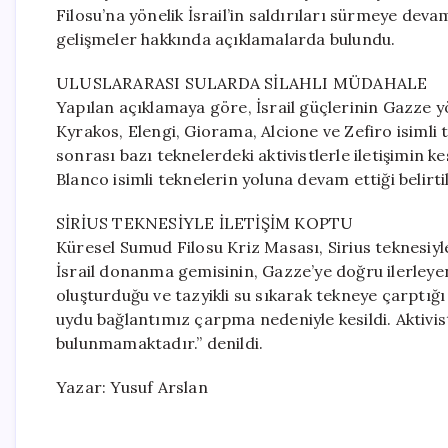
Filosu’na yönelik İsrail’in saldırıları sürmeye dev
gelişmeler hakkında açıklamalarda bulundu.
ULUSLARARASI SULARDA SİLAHLI MÜDAHALE
Yapılan açıklamaya göre, İsrail güçlerinin Gazze 
Kyrakos, Elengi, Giorama, Alcione ve Zefiro isimli te
sonrası bazı teknelerdeki aktivistlerle iletişimin ke
Blanco isimli teknelerin yoluna devam ettiği belirtil
SİRİUS TEKNESİYLE İLETİŞİM KOPTU
Küresel Sumud Filosu Kriz Masası, Sirius teknesiyle
İsrail donanma gemisinin, Gazze’ye doğru ilerleye
oluşturduğu ve tazyikli su sıkarak tekneye çarptığı
uydu bağlantımız çarpma nedeniyle kesildi. Aktivis
bulunmamaktadır.” denildi.
Yazar: Yusuf Arslan