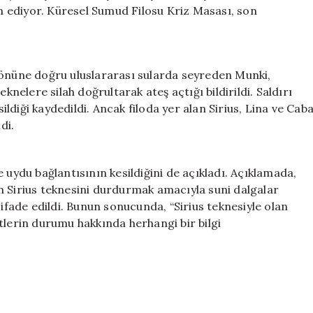
Devam
am ediyor. Küresel Sumud Filosu Kriz Masası, son
Ediyor
için
yönüne doğru uluslararası sularda seyreden Munki,
knelere silah doğrultarak ateş açtığı bildirildi. Saldırı
sildiği kaydedildi. Ancak filoda yer alan Sirius, Lina ve Cab
di.
 uydu bağlantısının kesildiğini de açıkladı. Açıklamada,
n Sirius teknesini durdurmak amacıyla suni dalgalar
 ifade edildi. Bunun sonucunda, “Sirius teknesiyle olan
tlerin durumu hakkında herhangi bir bilgi