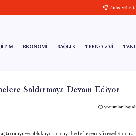
Subscribe t
ĞİTİM
EKONOMİ
SAĞLIK
TEKNOLOJİ
TANI
knelere Saldırmaya Devam Ediyor
İsrail,
yorumlar kapal
Sumud
Filosu’ndaki
Teknelere
Saldırmaya
laştırmayı ve ablukayı kırmayı hedefleyen Küresel Sumud