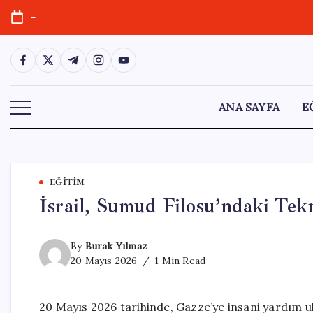
Skip
-
to
content
https://www.facebook.com/
https://twitter.com/
https://t.me/
https://www.instagram.com/
https://youtube.com/
ANA SAYFA
E
EĞITIM
İsrail, Sumud Filosu’ndaki Te
By
Burak Yılmaz
20 Mayıs 2026
1 Min Read
20 Mayıs 2026 tarihinde, Gazze’ye insani yardım u