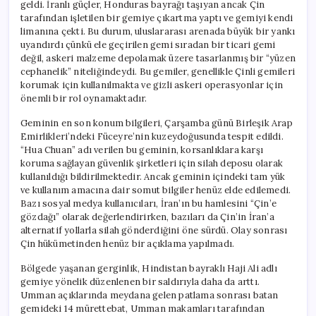
geldi. İranlı güçler, Honduras bayrağı taşıyan ancak Çin
tarafından işletilen bir gemiye çıkartma yaptı ve gemiyi kendi
limanına çekti. Bu durum, uluslararası arenada büyük bir yankı
uyandırdı çünkü ele geçirilen gemi sıradan bir ticari gemi
değil, askeri malzeme depolamak üzere tasarlanmış bir “yüzen
cephanelik” niteliğindeydi. Bu gemiler, genellikle Çinli gemileri
korumak için kullanılmakta ve gizli askeri operasyonlar için
önemli bir rol oynamaktadır.
Geminin en son konum bilgileri, Çarşamba günü Birleşik Arap
Emirlikleri’ndeki Füceyre’nin kuzeydoğusunda tespit edildi.
“Hua Chuan” adı verilen bu geminin, korsanlıklara karşı
koruma sağlayan güvenlik şirketleri için silah deposu olarak
kullanıldığı bildirilmektedir. Ancak geminin içindeki tam yük
ve kullanım amacına dair somut bilgiler henüz elde edilemedi.
Bazı sosyal medya kullanıcıları, İran’ın bu hamlesini “Çin’e
gözdağı” olarak değerlendirirken, bazıları da Çin’in İran’a
alternatif yollarla silah gönderdiğini öne sürdü. Olay sonrası
Çin hükümetinden henüz bir açıklama yapılmadı.
Bölgede yaşanan gerginlik, Hindistan bayraklı Haji Ali adlı
gemiye yönelik düzenlenen bir saldırıyla daha da arttı.
Umman açıklarında meydana gelen patlama sonrası batan
gemideki 14 mürettebat, Umman makamları tarafından