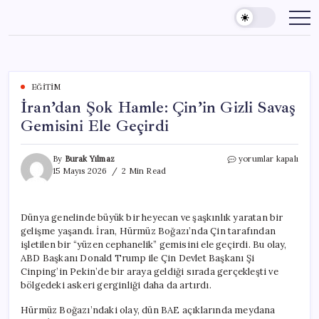
Skip
to
content
EĞITIM
İran’dan Şok Hamle: Çin’in Gizli Savaş
Gemisini Ele Geçirdi
İran’dan
By
Burak Yılmaz
yorumlar kapalı
Şok
15 Mayıs 2026
2 Min Read
Hamle:
Çin’in
Gizli
Dünya genelinde büyük bir heyecan ve şaşkınlık yaratan bir
Savaş
gelişme yaşandı. İran, Hürmüz Boğazı’nda Çin tarafından
Gemisini
Ele
işletilen bir “yüzen cephanelik” gemisini ele geçirdi. Bu olay,
Geçirdi
ABD Başkanı Donald Trump ile Çin Devlet Başkanı Şi
için
Cinping’in Pekin’de bir araya geldiği sırada gerçekleşti ve
bölgedeki askeri gerginliği daha da artırdı.
Hürmüz Boğazı’ndaki olay, dün BAE açıklarında meydana