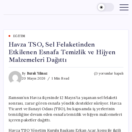
Skip
to
content
EĞITIM
Havza TSO, Sel Felaketinden
Etkilenen Esnafa Temizlik ve Hijyen
Malzemeleri Dağıttı
Havza
By
Burak Yılmaz
yorumlar kapalı
TSO,
20 Mayıs 2026
1 Min Read
Sel
Felaketinden
Etkilenen
Samsun’un Havza ilçesinde 12 Mayıs’ta yaşanan sel felaketi
Esnafa
sonrası, zarar gören esnafa yönelik destekler sürüyor. Havza
Temizlik
ve
Ticaret ve Sanayi Odası (TSO), bu kapsamda iş yerlerinin
Hijyen
temizliğine devam eden esnafa temizlik ve hijyen malzemeleri
Malzemeleri
içeren paketler dağıttı.
Dağıttı
için
Havza TSO Yönetim Kurulu Başkanı Erkan Acar, konu ile ilgili