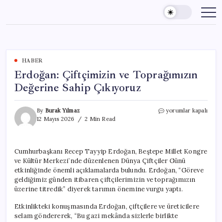
Skip
to
content
HABER
Erdoğan: Çiftçimizin ve Toprağımızın
Değerine Sahip Çıkıyoruz
Erdoğan:
By
Burak Yılmaz
yorumlar kapalı
Çiftçimizin
12 Mayıs 2026
2 Min Read
ve
Toprağımızın
Değerine
Cumhurbaşkanı Recep Tayyip Erdoğan, Beştepe Millet Kongre
Sahip
ve Kültür Merkezi’nde düzenlenen Dünya Çiftçiler Günü
Çıkıyoruz
için
etkinliğinde önemli açıklamalarda bulundu. Erdoğan, “Göreve
geldiğimiz günden itibaren çiftçilerimizin ve toprağımızın
üzerine titredik” diyerek tarımın önemine vurgu yaptı.
Etkinlikteki konuşmasında Erdoğan, çiftçilere ve üreticilere
selam göndererek, “Bu gazi mekânda sizlerle birlikte