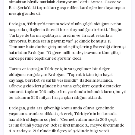
olmaktan büyük mutluluk duyuyorum” dedi. Ayrıca, Gazze ve
Batı Şeria’daki toprakları gasp edilen kardeşlerine dayanışma
mesajı gönderdi.
Erdoğan, Türkiye’de tarım sektörünün güçlü olduğunu ve bu
başarıda çiftçilerin önemli bir rol oynadığını belirtti. “Bugün
Türkiye’de tarım ayaktaysa, üretim ve ihracat rekorları
kırıyorsa, bunda sizin payınız var” şeklinde konuştu. 15
Temmuz hain darbe girişiminde çiftçilerin gösterdiği direnişi
hatırlatan Erdoğan, “O gece milli iradeyi savunan tüm çiftçi
kardeşlerime teşekkür ediyorum” dedi.
Tarım ve toprağın Türkiye için vazgeçilmez bir değer
olduğunu vurgulayan Erdoğan, “Toprak bizim için hayat
kaynağı, bereket ve saflık vesilesidir” ifadesini kullandı.
Göreve geldikleri günden bu yana çiftçilere çeşitli destekler
sunarak toplam 706 milyar lira yardımda bulunduklarını, bu yıl
bu rakamın 939 milyar liraya çıkarıldığını aktardı.
Erdoğan, gıda arz güvenliği konusunda dünya genelinde
yaşanan sorunlara dikkat çekerek, Türkiye’nin bu konuda
hazırlıklı olduğunu söyledi. “Cennet vatanımızda 206 çeşit
tarım ürünü yetişiyor. Sebze üretiminde 3., meyve üretiminde
4. sıradayız. 21 üründe ilk üçteyiz” şeklinde bilgi verdi.