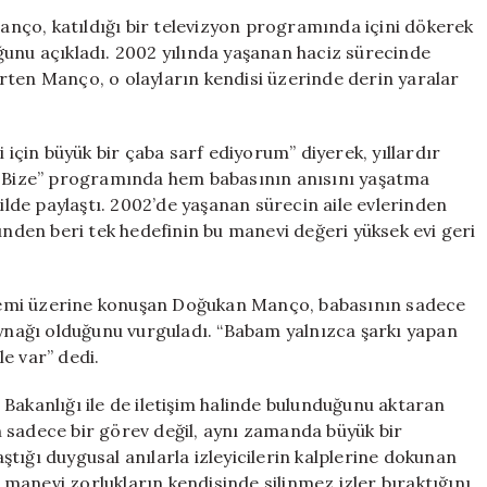
Babasının
nço, katıldığı bir televizyon programında içini dökerek
Evi
ğunu açıkladı. 2002 yılında yaşanan haciz sürecinde
İçin
elirten Manço, o olayların kendisi üzerinde derin yaralar
Mücadele
Ediyor
için
çin büyük bir çaba sarf ediyorum” diyerek, yıllardır
iz Bize” programında hem babasının anısını yaşatma
kilde paylaştı. 2002’de yaşanan sürecin aile evlerinden
den beri tek hedefinin bu manevi değeri yüksek evi geri
nemi üzerine konuşan Doğukan Manço, babasının sadece
aynağı olduğunu vurguladı. “Babam yalnızca şarkı yapan
le var” dedi.
Bakanlığı ile de iletişim halinde bulunduğunu aktaran
 sadece bir görev değil, aynı zamanda büyük bir
tığı duygusal anılarla izleyicilerin kalplerine dokunan
manevi zorlukların kendisinde silinmez izler bıraktığını