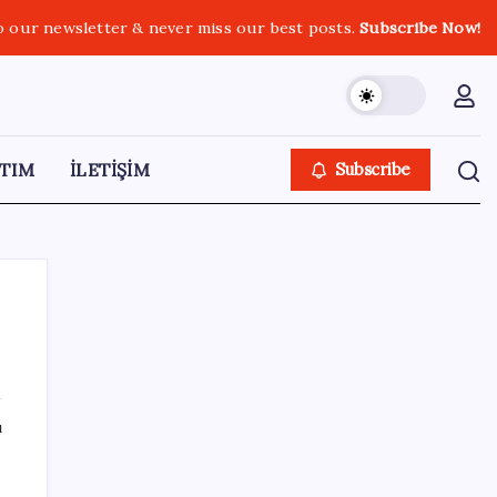
o our newsletter & never miss our best posts.
Subscribe Now!
TIM
İLETİŞİM
Subscribe
SON YAZILAR
ı
Fuar stantlarında dijital dönem