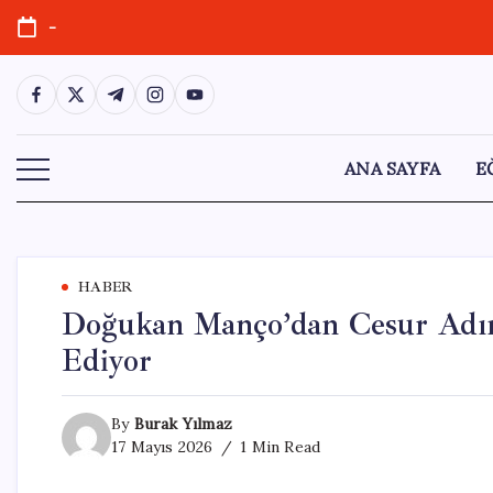
Skip
-
to
content
https://www.facebook.com/
https://twitter.com/
https://t.me/
https://www.instagram.com/
https://youtube.com/
ANA SAYFA
E
HABER
Doğukan Manço’dan Cesur Adım
Ediyor
By
Burak Yılmaz
17 Mayıs 2026
1 Min Read