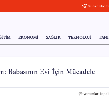
Subscribe t
ĞİTİM
EKONOMİ
SAĞLIK
TEKNOLOJİ
TANI
: Babasının Evi İçin Mücadele
Doğukan
yorumlar kapal
Manço’dan
Cesur
Adım: