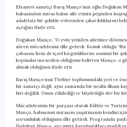
Efsanevi sanatçı Barış Manço’nun oğlu Doğukan Ma
babasından miras kalan aile evinin peşinden koştu
adaletsiz bir şekilde evlerinden çıkarıldıklarını b
açtığını ifade etti.
Doğukan Manço, “O evin yeniden ailemize dönmesi i
süren mücadelesini dile getirdi. Konuk olduğu “B
çabasını hem de içsel kırgınlıklarını samimi bir şe
kopmalarına neden olduğunu belirten Manço, o gün
almak olduğunu ifade etti.
Barış Manço’nun Türkiye toplumundaki yeri ve ö
bir sanatçı değil, aynı zamanda bir neslin ilham k
biri değildi. Onun etkilediği ve büyüttüğü dev bir kit
Mücadelesinin bir parçası olarak Kültür ve Turizm 
Manço, babasının mirasını yaşatmanın kendisi için
sorumluluk olduğunu dile getirdi. Programda paylaş
Doğukan Manço, geçmişte karşılaştıkları maddi ve 