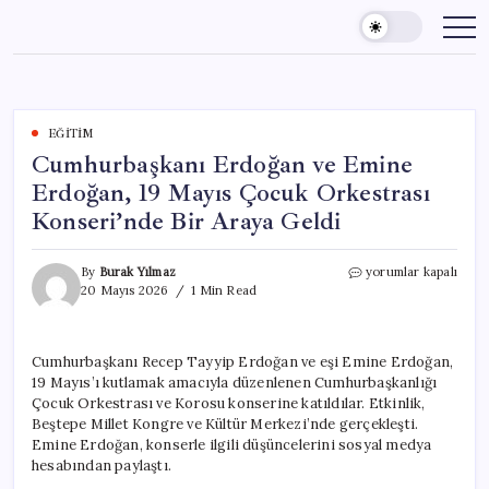
Skip
to
content
EĞITIM
Cumhurbaşkanı Erdoğan ve Emine
Erdoğan, 19 Mayıs Çocuk Orkestrası
Konseri’nde Bir Araya Geldi
Cumhurbaşkanı
By
Burak Yılmaz
yorumlar kapalı
Erdoğan
20 Mayıs 2026
1 Min Read
ve
Emine
Erdoğan,
Cumhurbaşkanı Recep Tayyip Erdoğan ve eşi Emine Erdoğan,
19
19 Mayıs’ı kutlamak amacıyla düzenlenen Cumhurbaşkanlığı
Mayıs
Çocuk
Çocuk Orkestrası ve Korosu konserine katıldılar. Etkinlik,
Orkestrası
Beştepe Millet Kongre ve Kültür Merkezi’nde gerçekleşti.
Konseri’nde
Emine Erdoğan, konserle ilgili düşüncelerini sosyal medya
Bir
hesabından paylaştı.
Araya