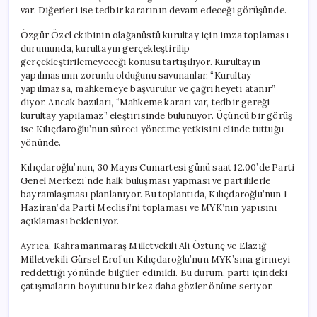
var. Diğerleri ise tedbir kararının devam edeceği görüşünde.
Özgür Özel ekibinin olağanüstü kurultay için imza toplaması
durumunda, kurultayın gerçekleştirilip
gerçekleştirilemeyeceği konusu tartışılıyor. Kurultayın
yapılmasının zorunlu olduğunu savunanlar, “Kurultay
yapılmazsa, mahkemeye başvurulur ve çağrı heyeti atanır”
diyor. Ancak bazıları, “Mahkeme kararı var, tedbir gereği
kurultay yapılamaz” eleştirisinde bulunuyor. Üçüncü bir görüş
ise Kılıçdaroğlu’nun süreci yönetme yetkisini elinde tuttuğu
yönünde.
Kılıçdaroğlu’nun, 30 Mayıs Cumartesi günü saat 12.00’de Parti
Genel Merkezi’nde halk buluşması yapması ve partililerle
bayramlaşması planlanıyor. Bu toplantıda, Kılıçdaroğlu’nun 1
Haziran’da Parti Meclisi’ni toplaması ve MYK’nın yapısını
açıklaması bekleniyor.
Ayrıca, Kahramanmaraş Milletvekili Ali Öztunç ve Elazığ
Milletvekili Gürsel Erol’un Kılıçdaroğlu’nun MYK’sına girmeyi
reddettiği yönünde bilgiler edinildi. Bu durum, parti içindeki
çatışmaların boyutunu bir kez daha gözler önüne seriyor.