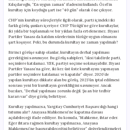
Kılıçdaroğlu, “En uygun zaman” ifadesini kullandı. Özel’in
kurultay için koyduğu şart ise “40 gün” olarak öne çıkıyor.
CHP’nin kurultay süreçleriyle ilgili olarak, parti içindeki iki
farklı görüş şunları içeriyor: CHP Tüzüğü’ne göre kurultaylar,
iki yılda bir toplanmalı ve bir yıldan fazla ertelenemez. Siyasi
Partiler Yasası da katılım sürelerinin tüzüğe uygun olmasını
şart koşuyor. Peki, bu durumda kurultay ne zaman yapılmalı?
Birinci görüşe sahip olanlar, kurultayın derhal yapılması
gerektiğini savunuyor. Bu görüş sahipleri, “Aksi takdirde parti,
seçimlere katılamaz. YSK, partiyi seçime sokmayabilir. Siyasi
Partiler Yasası’na göre, iki kez üst üste kurultayını yapmayan
partiler seçimlere katılamaz ve kapatılır” diyor. 2020’de
yapılan kurultayı dikkate alan bu görüş, 2023’ün iptal edilmesi
sonrası yeni bir kurultayın gerekliliğini savunuyor. Ancak
bazıları, “Derhal yapılması zorunlu değil. Şu an bir tedbir
kararı var” diye görüş belirtiyor.
Kurultay yapılmazsa, Yargıtay Cumhuriyet Başsavcılığı hangi
tutumu alır? Anayasa Mahkemesi’ne kapatma davası
açılabileceği ifade ediliyor. Bu konuda, “Mahkeme, ihtar eder.
Eğer ihtara rağmen kurultay yapılmazsa, Anayasa
Mahkemesi’ne başvurabileceğini belirtiyor” değerlendirmeleri