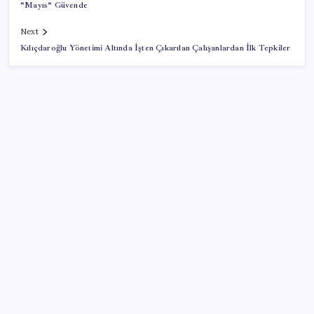
“Mayıs” Güvende
Next
Kılıçdaroğlu Yönetimi Altında İşten Çıkarılan Çalışanlardan İlk Tepkiler
SON YAZILAR
Fuar stantlarında dijital dönem
‘Ateş topu’ şöleni yaşanacak: Perseid meteor
yağmuru için tarih belli oldu
Dijital bağlantının bölgesel merkezi