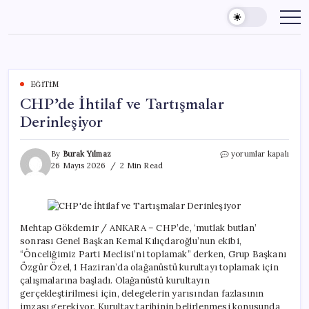
Skip
to
content
EĞITIM
CHP’de İhtilaf ve Tartışmalar
Derinleşiyor
CHP’de
By
Burak Yılmaz
yorumlar kapalı
İhtilaf
26 Mayıs 2026
2 Min Read
ve
Tartışmalar
Derinleşiyor
için
Mehtap Gökdemir / ANKARA – CHP’de, ‘mutlak butlan’
sonrası Genel Başkan Kemal Kılıçdaroğlu’nun ekibi,
“Önceliğimiz Parti Meclisi’ni toplamak” derken, Grup Başkanı
Özgür Özel, 1 Haziran’da olağanüstü kurultayı toplamak için
çalışmalarına başladı. Olağanüstü kurultayın
gerçekleştirilmesi için, delegelerin yarısından fazlasının
imzası gerekiyor. Kurultay tarihinin belirlenmesi konusunda