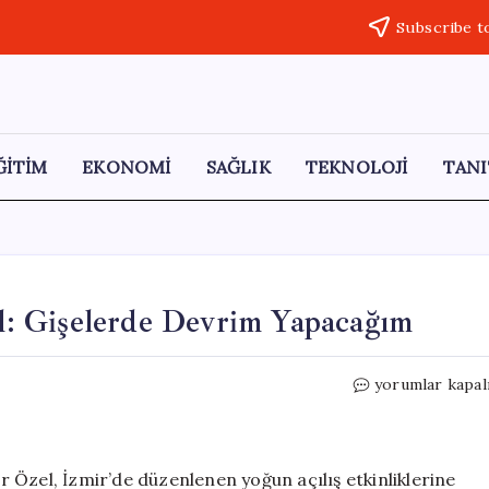
Subscribe t
ĞİTİM
EKONOMİ
SAĞLIK
TEKNOLOJİ
TANI
: Gişelerde Devrim Yapacağım
CHP
yorumlar kapal
Genel
Başkanı
Özgür
Özel:
 Özel, İzmir’de düzenlenen yoğun açılış etkinliklerine