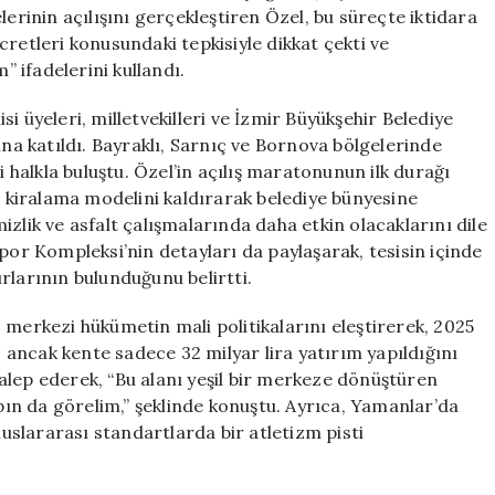
Gişelerde
lerinin açılışını gerçekleştiren Özel, bu süreçte iktidara
Devrim
retleri konusundaki tepkisiyle dikkat çekti ve
Yapacağım
 ifadelerini kullandı.
için
i üyeleri, milletvekilleri ve İzmir Büyükşehir Belediye
ına katıldı. Bayraklı, Sarnıç ve Bornova bölgelerinde
i halkla buluştu. Özel’in açılış maratonunun ilk durağı
l, kiralama modelini kaldırarak belediye bünyesine
zlik ve asfalt çalışmalarında daha etkin olacaklarını dile
por Kompleksi’nin detayları da paylaşarak, tesisin içinde
rlarının bulunduğunu belirtti.
 merkezi hükümetin mali politikalarını eleştirerek, 2025
, ancak kente sadece 32 milyar lira yatırım yapıldığını
alep ederek, “Bu alanı yeşil bir merkeze dönüştüren
apın da görelim,” şeklinde konuştu. Ayrıca, Yamanlar’da
luslararası standartlarda bir atletizm pisti