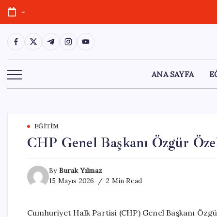
Skip
-
to
content
https://www.facebook.com/
https://twitter.com/
https://t.me/
https://www.instagram.com/
https://youtube.com/
ANA SAYFA
E
EĞITIM
CHP Genel Başkanı Özgür Özel
By
Burak Yılmaz
15 Mayıs 2026
2 Min Read
Cumhuriyet Halk Partisi (CHP) Genel Başkanı Özgür