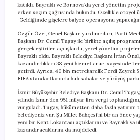
katıldı. Bayraklı ve Bornova’da yerel yönetim proje
erken seçim çağrısında bulundu. Özellikle otoyol üc
“Geldiğimde gişelere balyoz operasyonu yapacağım”
Özgür Özel, Genel Başkan yardımcıları, Parti Meclis
Başkanı Dr. Cemil Tugay ile birlikte açılış program
gerçekleştirilen açılışlarda, yerel yönetim projeler
Bayraklı oldu. Bayraklı Belediye Başkanı İrfan Öna
kazandırdıkları 38 yeni hizmet aracı sayesinde temi
getirdi. Ayrıca, 40 bin metrekarelik Ferdi Zeyrek S
FIFA standartlarında halı sahalar ve yürüyüş parku
İzmir Büyükşehir Belediye Başkanı Dr. Cemil Tugay,
yılında İzmir’den 951 milyar lira vergi toplandığını
vurguladı. Tugay, hükümetten daha fazla yatırım t
belediyeniz var. Şu Millet Bahçesi’ni bir an önce y
yeni bir Kent Lokantası açtıklarını ve Bayraklı’ya u
kazandıracaklarını da müjdeledi.