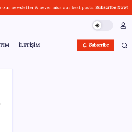
o our newsletter & never miss our best posts.
Subscribe Now!
TIM
İLETİŞİM
Subscribe
ı
SON YAZILAR
İş Bankası’nda üst yönetim değişikliği