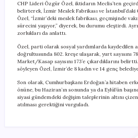
CHP Lideri Özgür Özel, iktidarın Meclis’ten geçird
belirterek, İzmir Meslek Fabrikası ve İstanbul’daki
Özel, “İzmir’deki meslek fabrikası, geçmişinde vakıf
sürecini yaşıyor,” diyerek, bu durumu eleştirdi. Ay
zorlukları da anlattı.
Özel, parti olarak sosyal yardımlarda kaydedilen art
doğrultusunda 802. kreşe ulaşarak, yurt sayısını 78
Market/Kasap sayısını 173’e çıkardıklarını belirtt
söyleyen Özel, İzmir’de 8 kadın ve 14 genç belediye b
Son olarak, Cumhurbaşkanı Erdoğan’a hitaben erken
önüne, bu Haziran’ın sonunda ya da Eylül’ün başınd
siyasi gündemdeki değişim taleplerinin altını çizen 
atılması gerektiğini vurguladı.