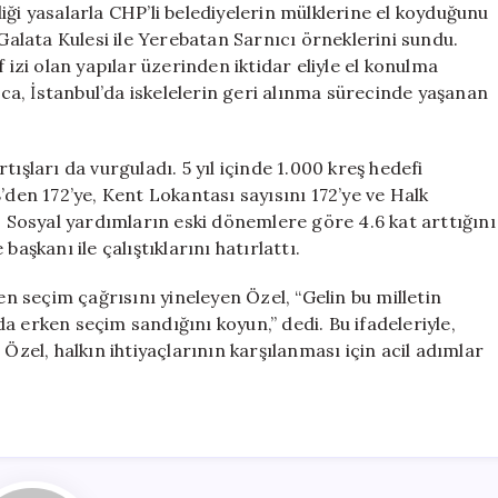
iği yasalarla CHP’li belediyelerin mülklerine el koyduğunu
 Galata Kulesi ile Yerebatan Sarnıcı örneklerini sundu.
 izi olan yapılar üzerinden iktidar eliyle el konulma
rıca, İstanbul’da iskelelerin geri alınma sürecinde yaşanan
ışları da vurguladı. 5 yıl içinde 1.000 kreş hedefi
’den 172’ye, Kent Lokantası sayısını 172’ye ve Halk
i. Sosyal yardımların eski dönemlere göre 4.6 kat arttığını
aşkanı ile çalıştıklarını hatırlattı.
 seçim çağrısını yineleyen Özel, “Gelin bu milletin
a erken seçim sandığını koyun,” dedi. Bu ifadeleriyle,
Özel, halkın ihtiyaçlarının karşılanması için acil adımlar