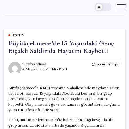
Skip
to
content
EĞITIM
Büyükçekmece’de 15 Yaşındaki Genç
Bıçaklı Saldırıda Hayatını Kaybetti
Büyükçekmece’de
By
Burak Yılmaz
yorumlar kapalı
15
14 Mayıs 2026
1 Min Read
Yaşındaki
Genç
Bıçaklı
Büyükçekmece’nin Muratçeşme Mahallesi’nde meydana gelen
Saldırıda
üzücü bir olayda, 15 yaşındaki Abdülbaki Demirel, bir grup
Hayatını
Kaybetti
arasında çıkan kavgada defalarca bıçaklanarak hayatını
için
kaybetti. Olay anına ait güvenlik kamera görüntüleri, kavganın
şiddetini gözler önüne serdi.
Tartışmanın nedeninin henüz belirlenemediği kavgada, iki
grup arasında ciddi bir arbede yaşandı. Bıçakların da