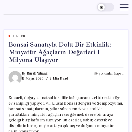
Skip
to
content
HABER
Bonsai Sanatıyla Dolu Bir Etkinlik:
Minyatür Ağaçların Değerleri 1
Milyona Ulaşıyor
Bonsai
By
Burak Yılmaz
yorumlar kapalı
Sanatıyla
11 Mayıs 2026
2 Min Read
Dolu
Bir
Etkinlik:
Kocaeli, doğayı sanatsal bir dille buluşturan özel bir etkinliğe
Minyatür
ev sahipliği yapıyor. VI. Ulusal Bonsai Sergisi ve Sempozyumu,
Ağaçların
Değerleri
bonsai sanatçılarının, yıllar süren emek ve ustalıkla
1
yarattıkları minyatür ağaçları sergilemek üzere bir araya
Milyona
geldiği bir platform sunuyor. Bu eserler, sabır, estetik ve
Ulaşıyor
disiplinin birleşimiyle ortaya çıkmış ve doğanın minyatür
için
halini yansıtıyor.