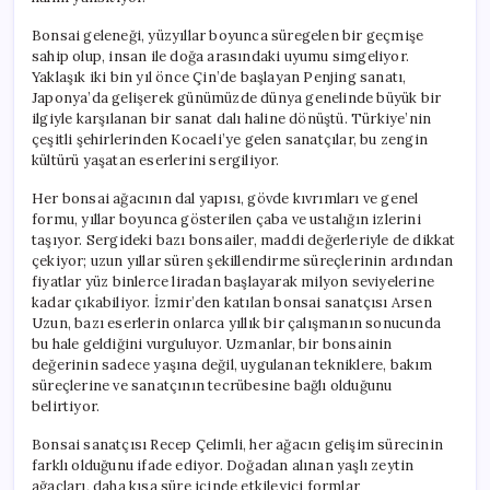
Bonsai geleneği, yüzyıllar boyunca süregelen bir geçmişe
sahip olup, insan ile doğa arasındaki uyumu simgeliyor.
Yaklaşık iki bin yıl önce Çin’de başlayan Penjing sanatı,
Japonya’da gelişerek günümüzde dünya genelinde büyük bir
ilgiyle karşılanan bir sanat dalı haline dönüştü. Türkiye’nin
çeşitli şehirlerinden Kocaeli’ye gelen sanatçılar, bu zengin
kültürü yaşatan eserlerini sergiliyor.
Her bonsai ağacının dal yapısı, gövde kıvrımları ve genel
formu, yıllar boyunca gösterilen çaba ve ustalığın izlerini
taşıyor. Sergideki bazı bonsailer, maddi değerleriyle de dikkat
çekiyor; uzun yıllar süren şekillendirme süreçlerinin ardından
fiyatlar yüz binlerce liradan başlayarak milyon seviyelerine
kadar çıkabiliyor. İzmir’den katılan bonsai sanatçısı Arsen
Uzun, bazı eserlerin onlarca yıllık bir çalışmanın sonucunda
bu hale geldiğini vurguluyor. Uzmanlar, bir bonsainin
değerinin sadece yaşına değil, uygulanan tekniklere, bakım
süreçlerine ve sanatçının tecrübesine bağlı olduğunu
belirtiyor.
Bonsai sanatçısı Recep Çelimli, her ağacın gelişim sürecinin
farklı olduğunu ifade ediyor. Doğadan alınan yaşlı zeytin
ağaçları, daha kısa süre içinde etkileyici formlar