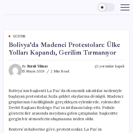
Skip
to
content
EĞITIM
Bolivya’da Madenci Protestoları: Ülke
Yolları Kapandı, Gerilim Tırmanıyor
Bolivya’da
By
Burak Yılmaz
yorumlar kapalı
Madenci
15 Mayıs 2026
2 Min Read
Protestoları:
Ülke
Yolları
Bolivya’nın başkenti La Paz’da ekonomik sıkıntılar nedeniyle
Kapandı,
başlayan protestolar, hızla şiddet olaylarına dönüştü. Madenci
Gerilim
Tırmanıyor
gruplarının öncülüğünde gerçekleşen eylemlerde, eylemciler
için
Devlet Başkanı Rodrigo Paz’ın istifasını talep etti. Polisle
göstericiler arasında meydana gelen çatışmalar, başkentte
gergin bir atmosferin oluşmasına neden oldu.
Reuters’ın haberine göre, protestocular, La Paz’ın