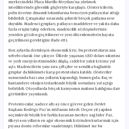
merkezindeki Plaza Murillo Meydanı’na yürümek
istediklerinde güvenlik güçleriyle karşılaştı. Göstericilerin,
polis üzerine dinamit lokumlarına benzeyen patlayıcılar attığı
bildirildi. Çatışmalar sırasında şehirde birçok patlama sesi
duyuldu. Madenci grupları, patlayıcı maddelere ve yakıta daha
fazla erişim talep ederken, madencilik sözleşmelerinin
yeniden gözden geçirilmesi ve yeni düzenlemelerin hayata
geçirilmesi gerektiğini ifade etti.
Son aylarda derinleşen ekonomik kriz, bu protestoların ana
sebebi olarak öne çıkıyor. Ülkede yaşanan ABD doları sıkıntısı
ve yerli enerji üretimindeki düşüş, ciddi bir yakıt krizine yol
açtı. Madencilerin yanı sıra çiftçiler ve sendika bağlantılı
gruplar da hükümete karşı protestolara katıldı. Gösteriler
sonucunda bazı ana yolların kapandığı, bunun gıda, ilaç ve
hastanelere oksijen tedarikinde büyük sorunlara yol açtığı
belirtildi. Otoyollarda birçok kamyonun mahsur kaldığına dair
görüntüler yayınlandı.
Protestocular, sadece altı ay önce göreve gelen Devlet
Başkanı Rodrigo Paz’ın istifasını istedi. Geçen yıl yapılan
seçimlerde büyük bir farkla kazanan merkez sağ lider Paz,
ülkeyi son yılların en ağır ekonomik krizinden kurtarmak için
piyasa dostu reformlar vaadetmişti. Hükümet ise bu