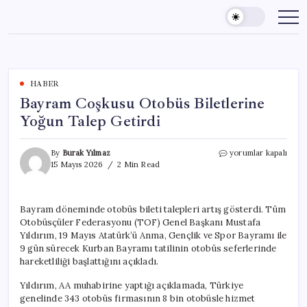
Skip
to
content
HABER
Bayram Coşkusu Otobüs Biletlerine
Yoğun Talep Getirdi
Bayram
By
Burak Yılmaz
yorumlar kapalı
Coşkusu
15 Mayıs 2026
2 Min Read
Otobüs
Biletlerine
Yoğun
Bayram döneminde otobüs bileti talepleri artış gösterdi. Tüm
Talep
Otobüsçüler Federasyonu (TOF) Genel Başkanı Mustafa
Getirdi
için
Yıldırım, 19 Mayıs Atatürk’ü Anma, Gençlik ve Spor Bayramı ile
9 gün sürecek Kurban Bayramı tatilinin otobüs seferlerinde
hareketliliği başlattığını açıkladı.
Yıldırım, AA muhabirine yaptığı açıklamada, Türkiye
genelinde 343 otobüs firmasının 8 bin otobüsle hizmet