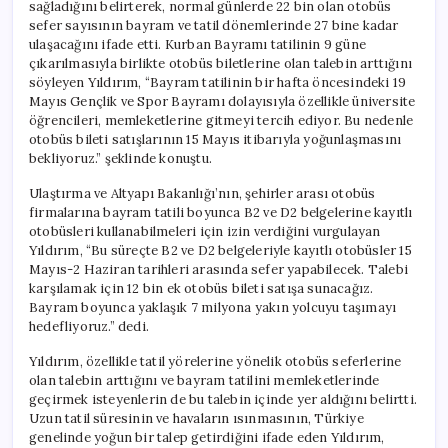
sağladığını belirterek, normal günlerde 22 bin olan otobüs
sefer sayısının bayram ve tatil dönemlerinde 27 bine kadar
ulaşacağını ifade etti. Kurban Bayramı tatilinin 9 güne
çıkarılmasıyla birlikte otobüs biletlerine olan talebin arttığını
söyleyen Yıldırım, “Bayram tatilinin bir hafta öncesindeki 19
Mayıs Gençlik ve Spor Bayramı dolayısıyla özellikle üniversite
öğrencileri, memleketlerine gitmeyi tercih ediyor. Bu nedenle
otobüs bileti satışlarının 15 Mayıs itibarıyla yoğunlaşmasını
bekliyoruz.” şeklinde konuştu.
Ulaştırma ve Altyapı Bakanlığı’nın, şehirler arası otobüs
firmalarına bayram tatili boyunca B2 ve D2 belgelerine kayıtlı
otobüsleri kullanabilmeleri için izin verdiğini vurgulayan
Yıldırım, “Bu süreçte B2 ve D2 belgeleriyle kayıtlı otobüsler 15
Mayıs-2 Haziran tarihleri arasında sefer yapabilecek. Talebi
karşılamak için 12 bin ek otobüs bileti satışa sunacağız.
Bayram boyunca yaklaşık 7 milyona yakın yolcuyu taşımayı
hedefliyoruz.” dedi.
Yıldırım, özellikle tatil yörelerine yönelik otobüs seferlerine
olan talebin arttığını ve bayram tatilini memleketlerinde
geçirmek isteyenlerin de bu talebin içinde yer aldığını belirtti.
Uzun tatil süresinin ve havaların ısınmasının, Türkiye
genelinde yoğun bir talep getirdiğini ifade eden Yıldırım,