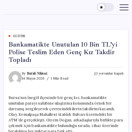
Skip
to
content
EĞITIM
Bankamatikte Unutulan 10 Bin TL’yi
Polise Teslim Eden Genç Kız Takdir
Topladı
Bankamatikte
By
Burak Yılmaz
yorumlar kapalı
Unutulan
14 Mayıs 2026
1 Min Read
10
Bin
TL’yi
Bursa’nın İnegöl ilçesinde bir genç kız, bankamatikte
Polise
unutulan parayı sahibine ulaştırma konusunda örnek bir
Teslim
Eden
davranış sergileyerek çevresindekilerin takdirini kazandı.
Genç
Olay, Kemalpaşa Mahallesi Atatürk Bulvarı üzerindeki bir
Kız
ATM’de gerçekleşti. Gizem Doğan, arkadaşlarıyla birlikte para
Takdir
çekmek için bankamatikte bulunduğu sırada, cihaz üzerinde
Topladı
bırakılmış bir miktar para fark etti.