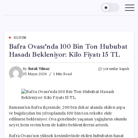
Skip
to
content
EĞITIM
Bafra Ovası’nda 100 Bin Ton Hububat
Hasadı Bekleniyor: Kilo Fiyatı 15 TL
Bafra
By
Burak Yılmaz
yorumlar kapalı
Ovası’nda
25 Mayıs 2026
1 Min Read
100
Bin
Ton
Hububat
Hasadı
Bekleniyor:
Samsun’un Bafra ilçesinde, 200 bin dekar alanda ekilen arpa
Kilo
ve buğdaydan bu yıl toplamda 100 bin ton rekolte elde
Fiyatı
edilmesi bekleniyor. Ova genelinde yaşanan yağışların olumlu
15
seyri, hem verim hem de kalite beklentilerini artırdı.
TL
için
Bafra Ovası’nın yüksek kesimlerinde ekilen hububatın hasat