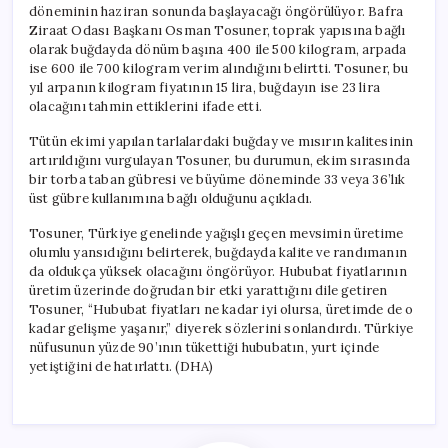
döneminin haziran sonunda başlayacağı öngörülüyor. Bafra
Ziraat Odası Başkanı Osman Tosuner, toprak yapısına bağlı
olarak buğdayda dönüm başına 400 ile 500 kilogram, arpada
ise 600 ile 700 kilogram verim alındığını belirtti. Tosuner, bu
yıl arpanın kilogram fiyatının 15 lira, buğdayın ise 23 lira
olacağını tahmin ettiklerini ifade etti.
Tütün ekimi yapılan tarlalardaki buğday ve mısırın kalitesinin
artırıldığını vurgulayan Tosuner, bu durumun, ekim sırasında
bir torba taban gübresi ve büyüme döneminde 33 veya 36’lık
üst gübre kullanımına bağlı olduğunu açıkladı.
Tosuner, Türkiye genelinde yağışlı geçen mevsimin üretime
olumlu yansıdığını belirterek, buğdayda kalite ve randımanın
da oldukça yüksek olacağını öngörüyor. Hububat fiyatlarının
üretim üzerinde doğrudan bir etki yarattığını dile getiren
Tosuner, “Hububat fiyatları ne kadar iyi olursa, üretimde de o
kadar gelişme yaşanır,” diyerek sözlerini sonlandırdı. Türkiye
nüfusunun yüzde 90’ının tükettiği hububatın, yurt içinde
yetiştiğini de hatırlattı. (DHA)