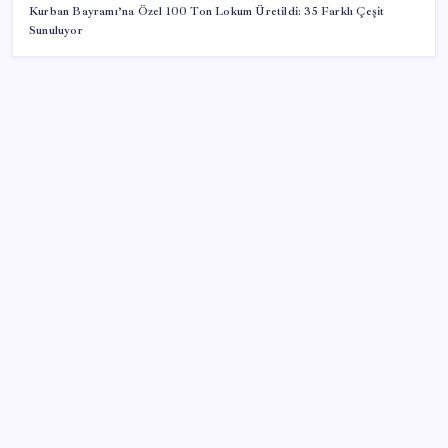
Kurban Bayramı’na Özel 100 Ton Lokum Üretildi: 35 Farklı Çeşit
Sunuluyor
SON YAZILAR
Fuar stantlarında dijital dönem
‘Ateş topu’ şöleni yaşanacak: Perseid meteor
yağmuru için tarih belli oldu
Dijital bağlantının bölgesel merkezi
Siber Suçlar’dan ‘Turkuvaz Medya’ hamlesi…
Bakanlar araya girdi, mahkeme kararı ertelendi!