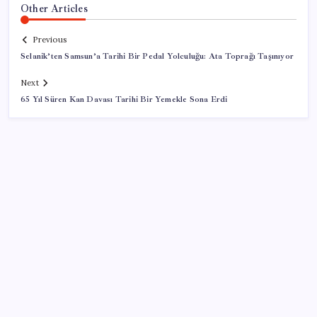
Other Articles
Previous
Selanik’ten Samsun’a Tarihi Bir Pedal Yolculuğu: Ata Toprağı Taşınıyor
Next
65 Yıl Süren Kan Davası Tarihi Bir Yemekle Sona Erdi
SON YAZILAR
iPhone 18 Pro Max ve iPhone Ultra Elimizde
Erdoğan’dan ‘Mekke Ortak Savunma Anlaşması’