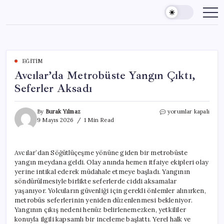
Skip
to
content
EĞITIM
Avcılar’da Metrobüste Yangın Çıktı,
Seferler Aksadı
Avcılar’da
By
Burak Yılmaz
yorumlar kapalı
Metrobüste
9 Mayıs 2026
1 Min Read
Yangın
Çıktı,
Seferler
Avcılar’dan Söğütlüçeşme yönüne giden bir metrobüste
Aksadı
yangın meydana geldi. Olay anında hemen itfaiye ekipleri olay
için
yerine intikal ederek müdahale etmeye başladı. Yangının
söndürülmesiyle birlikte seferlerde ciddi aksamalar
yaşanıyor. Yolcuların güvenliği için gerekli önlemler alınırken,
metrobüs seferlerinin yeniden düzenlenmesi bekleniyor.
Yangının çıkış nedeni henüz belirlenemezken, yetkililer
konuyla ilgili kapsamlı bir inceleme başlattı. Yerel halk ve