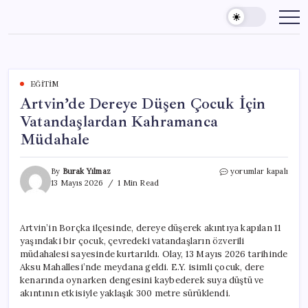
Skip
to
content
EĞITIM
Artvin’de Dereye Düşen Çocuk İçin
Vatandaşlardan Kahramanca
Müdahale
Artvin’de
By
Burak Yılmaz
yorumlar kapalı
Dereye
13 Mayıs 2026
1 Min Read
Düşen
Çocuk
İçin
Artvin’in Borçka ilçesinde, dereye düşerek akıntıya kapılan 11
Vatandaşlardan
yaşındaki bir çocuk, çevredeki vatandaşların özverili
Kahramanca
Müdahale
müdahalesi sayesinde kurtarıldı. Olay, 13 Mayıs 2026 tarihinde
için
Aksu Mahallesi’nde meydana geldi. E.Y. isimli çocuk, dere
kenarında oynarken dengesini kaybederek suya düştü ve
akıntının etkisiyle yaklaşık 300 metre sürüklendi.