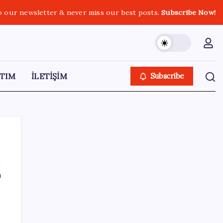
o our newsletter & never miss our best posts.
Subscribe Now!
TIM
İLETİŞİM
Subscribe
ı
SON YAZILAR
Fuar stantlarında dijital dönem