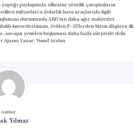
Fazla
n yaptığı paylaşımda, ülkesine yönelik çatışmaların
Sürprizle
ilen milyarlarca dolarlık hava araçlarıyla ilgili
Gelecek
n başlaması durumunda ABD’nin daha ağır maliyetler
için
lahlı kuvvetlerimizin, övülen F-35’lerden birini düşüren ilk
te, savaşın yeniden başlaması daha fazla sürprizle dolu
r Ajansı Yazar: Yusuf Arslan
Author
ak Yılmaz