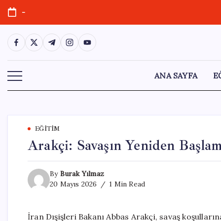
Skip
-
to
content
https://www.facebook.com/
https://twitter.com/
https://t.me/
https://www.instagram.com/
https://youtube.com/
ANA SAYFA
E
EĞITIM
Arakçi: Savaşın Yeniden Başlam
By
Burak Yılmaz
20 Mayıs 2026
1 Min Read
İran Dışişleri Bakanı Abbas Arakçi, savaş koşulla