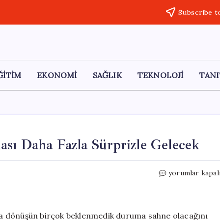
Subscribe t
ĞİTİM
EKONOMİ
SAĞLIK
TEKNOLOJİ
TANI
ası Daha Fazla Sürprizle Gelecek
Arakçi:
yorumlar kapal
Savaşın
Yeniden
Başlaması
Daha
rına dönüşün birçok beklenmedik duruma sahne olacağını