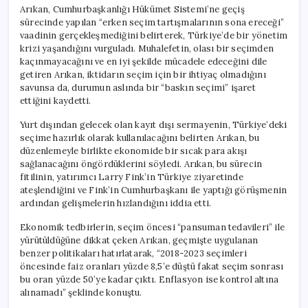
Arıkan, Cumhurbaşkanlığı Hükümet Sistemi’ne geçiş
sürecinde yapılan “erken seçim tartışmalarının sona ereceği”
vaadinin gerçekleşmediğini belirterek, Türkiye’de bir yönetim
krizi yaşandığını vurguladı. Muhalefetin, olası bir seçimden
kaçınmayacağını ve en iyi şekilde mücadele edeceğini dile
getiren Arıkan, iktidarın seçim için bir ihtiyaç olmadığını
savunsa da, durumun aslında bir “baskın seçimi” işaret
ettiğini kaydetti.
Yurt dışından gelecek olan kayıt dışı sermayenin, Türkiye’deki
seçime hazırlık olarak kullanılacağını belirten Arıkan, bu
düzenlemeyle birlikte ekonomide bir sıcak para akışı
sağlanacağını öngördüklerini söyledi. Arıkan, bu sürecin
fitilinin, yatırımcı Larry Fink’in Türkiye ziyaretinde
ateşlendiğini ve Fink’in Cumhurbaşkanı ile yaptığı görüşmenin
ardından gelişmelerin hızlandığını iddia etti.
Ekonomik tedbirlerin, seçim öncesi “pansuman tedavileri” ile
yürütüldüğüne dikkat çeken Arıkan, geçmişte uygulanan
benzer politikaları hatırlatarak, “2018-2023 seçimleri
öncesinde faiz oranları yüzde 8,5’e düştü fakat seçim sonrası
bu oran yüzde 50’ye kadar çıktı. Enflasyon ise kontrol altına
alınamadı” şeklinde konuştu.