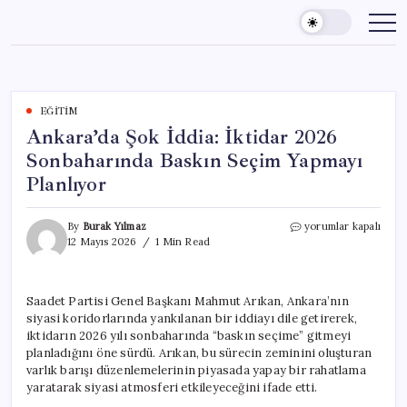
Skip
to
content
EĞITIM
Ankara’da Şok İddia: İktidar 2026
Sonbaharında Baskın Seçim Yapmayı
Planlıyor
Ankara’da
By
Burak Yılmaz
yorumlar kapalı
Şok
12 Mayıs 2026
1 Min Read
İddia:
İktidar
2026
Saadet Partisi Genel Başkanı Mahmut Arıkan, Ankara’nın
Sonbaharında
siyasi koridorlarında yankılanan bir iddiayı dile getirerek,
Baskın
Seçim
iktidarın 2026 yılı sonbaharında “baskın seçime” gitmeyi
Yapmayı
planladığını öne sürdü. Arıkan, bu sürecin zeminini oluşturan
Planlıyor
varlık barışı düzenlemelerinin piyasada yapay bir rahatlama
için
yaratarak siyasi atmosferi etkileyeceğini ifade etti.