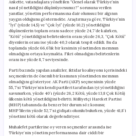
Ankette, vatandaşlara yöneltilen “Genel olarak Türkiye’nin
nasıl yönetildiğini düşünüyorsunuz?” sorusuna verilen
yanıtlar, yönetim performansına dair olumsuz bir algının
yaygın olduğunu göstermekte. Araştırmaya göre, Türkiye’nin
“İyi” (yüzde 14,5) ve “Çok İyi” (yüzde 10,2) yönetildiğini
düşünenlerin toplam oranı sadece yüzde 24,7’de kalırken,
“Kötü” yönetildiğini belirtenlerin oranı yüzde 26,3, “Çok Kötü”
diyenlerin oranı ise yüzde 40,3 olarak tespit edildi. Bu da
toplamda yüzde 66,6’lık bir kesimin yönetimden memnun
olmadığını ortaya koymakta. Fikri olmadığını belirtenlerin
oranı ise yüzde 8,7 seviyesinde.
Parti bazında yapılan analizler, iktidar koalisyonu içerisindeki
seçmenlerin de önemli bir kısmının yönetimden memnun
olmadığını gösteriyor. AK Parti (AKP) seçmeninin yüzde
55,7’si Türkiye’nin kendi partileri tarafından iyi yönetildiğini
savunurken, yüzde 40’ı (yüzde 26,2 Kötü, yüzde 13,8 Çok Kötü)
ülkenin kötü yönetildiğini belirtti. Milliyetçi Hareket Partisi
(MHP) tabanında da benzer bir durum söz konusu;
MHP’lilerin yüzde 52,7’si gidişatı olumlu bulurken, yüzde 41,8’i
yönetimi kötü olarak değerlendiriyor.
Muhalefet partilerine oy veren seçmenler arasında ise
Türkiye’nin yönetim performansına dair ciddi bir