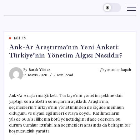
Skip
to
content
EĞITIM
Ank-Ar Araştırma’nın Yeni Anketi:
Türkiye’nin Yönetim Algısı Nasıldır?
Ank-
By
Burak Yılmaz
yorumlar kapalı
Ar
16 Mayıs 2026
2 Min Read
Araştırma’nın
Yeni
Anketi:
Ank-Ar Araştırma Şirketi, Türkiye’nin yönetim şekline dair
Türkiye’nin
yaptığı son anketin sonuçlarını açıkladı. Araştırma,
Yönetim
Algısı
seçmenlerin Türkiye’nin yönetiminden ne ölçüde memnun
Nasıldır?
olduğunu ve siyasi eğilimleri ortaya koydu. Katılımcıların
için
yüzde 66,6’sı ülkenin kötü yönetildiğini ifade ederken, bu
durum Cumhur İttifakı’nın seçmenleri arasında da belirgin bir
hoşnutsuzluk yarattı.