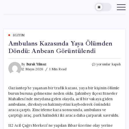
Skip
to
content
EĞITIM
Ambulans Kazasında Yaya Ölümden
Döndü: Anbean Görüntülendi
Ambulans
By
Burak Yılmaz
yorumlar kapalı
Kazasında
12 Mayıs 2026
1 Min Read
Yaya
Ölümden
Döndü:
Gaziantep’te yaşanan bir trafik kazası, yaya bir kişinin ölümle
Anbean
burun buruna gelmesine neden oldu. Şahinbey ilçesi Binevler
Görüntülendi
için
Mahallesi’nde meydana gelen olayda, acil bir vakaya giden
ambulans, direksiyon hakimiyetini kaybederek önündeki
araca çarptı. Zincirleme kaza sonucunda, ambulans ve
çarptığı araç, park halindeki iki araca daha çarparak savruldu.
112 Acil Çağrı Merkezi’ne yapılan ihbar üzerine olay yerine