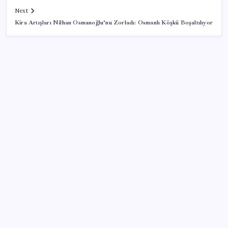
Next
Kira Artışları Nilhan Osmanoğlu’nu Zorladı: Osmanlı Köşkü Boşaltılıyor
SON YAZILAR
TBMM Genel Kurulu… İYİ Partili Sunat: ‘Çocukların
suça sürüklenmesinde 25 yıllık politikalar
sorgulanmalı’
Konutlar Ekim 2026’da tamam
Artık çalışan primi tazminata yansıyacak
İş Bankası’nda üst yönetim değişikliği