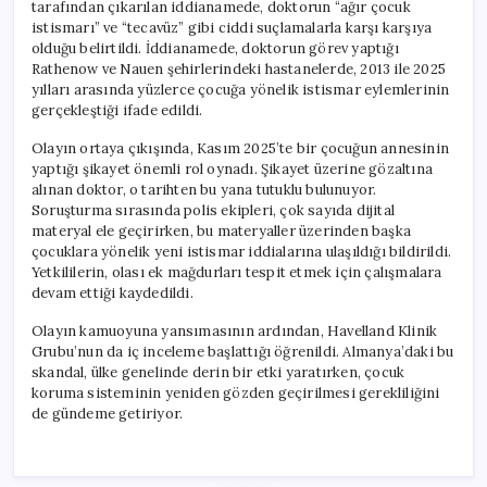
tarafından çıkarılan iddianamede, doktorun “ağır çocuk
istismarı” ve “tecavüz” gibi ciddi suçlamalarla karşı karşıya
olduğu belirtildi. İddianamede, doktorun görev yaptığı
Rathenow ve Nauen şehirlerindeki hastanelerde, 2013 ile 2025
yılları arasında yüzlerce çocuğa yönelik istismar eylemlerinin
gerçekleştiği ifade edildi.
Olayın ortaya çıkışında, Kasım 2025’te bir çocuğun annesinin
yaptığı şikayet önemli rol oynadı. Şikayet üzerine gözaltına
alınan doktor, o tarihten bu yana tutuklu bulunuyor.
Soruşturma sırasında polis ekipleri, çok sayıda dijital
materyal ele geçirirken, bu materyaller üzerinden başka
çocuklara yönelik yeni istismar iddialarına ulaşıldığı bildirildi.
Yetkililerin, olası ek mağdurları tespit etmek için çalışmalara
devam ettiği kaydedildi.
Olayın kamuoyuna yansımasının ardından, Havelland Klinik
Grubu’nun da iç inceleme başlattığı öğrenildi. Almanya’daki bu
skandal, ülke genelinde derin bir etki yaratırken, çocuk
koruma sisteminin yeniden gözden geçirilmesi gerekliliğini
de gündeme getiriyor.