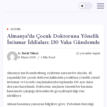
Skip
to
content
EĞITIM
Almanya’da Çocuk Doktoruna Yönelik
İstismar İddiaları: 130 Vaka Gündemde
Almanya’da
By
Burak Yılmaz
yorumlar kapalı
Çocuk
13 Mayıs 2026
1 Min Read
Doktoruna
Yönelik
İstismar
Almanya’nın Brandenburg eyaletini sarsan bir olayda, 45
İddiaları:
yaşındaki bir çocuk doktoru hakkında çocuklara yönelik cinsel
130
Vaka
istismar ve tecavüz suçlamalarıyla toplamda 130 ayrı dava
Gündemde
dosyası hazırlandı. Doktorun, suçların önemli bir kısmını
için
hastanede çalıştığı dönemlerde gerçekleştirdiği öne
sürülüyor.
Alman basınına yansıyan bilgilere göre, Potsdam Savcılığı